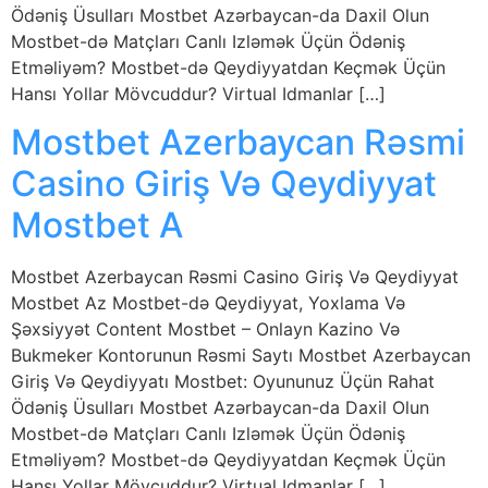
Ödəniş Üsulları Mostbet Azərbaycan-da Daxil Olun
Mostbet-də Matçları Canlı Izləmək Üçün Ödəniş
Etməliyəm? Mostbet-də Qeydiyyatdan Keçmək Üçün
Hansı Yollar Mövcuddur? Virtual Idmanlar […]
Mostbet Azerbaycan Rəsmi
Casino Giriş Və Qeydiyyat
Mostbet A
Mostbet Azerbaycan Rəsmi Casino Giriş Və Qeydiyyat
Mostbet Az Mostbet-də Qeydiyyat, Yoxlama Və
Şəxsiyyət Content Mostbet – Onlayn Kazino Və
Bukmeker Kontorunun Rəsmi Saytı Mostbet Azerbaycan
Giriş Və Qeydiyyatı Mostbet: Oyununuz Üçün Rahat
Ödəniş Üsulları Mostbet Azərbaycan-da Daxil Olun
Mostbet-də Matçları Canlı Izləmək Üçün Ödəniş
Etməliyəm? Mostbet-də Qeydiyyatdan Keçmək Üçün
Hansı Yollar Mövcuddur? Virtual Idmanlar […]