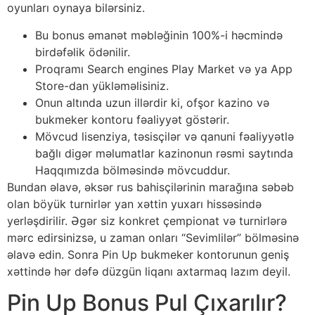
oyunları oynaya bilərsiniz.
Bu bonus əmanət məbləğinin 100%-i həcmində
birdəfəlik ödənilir.
Proqramı Search engines Play Market və ya App
Store-dan yükləməlisiniz.
Onun altında uzun illərdir ki, ofşor kazino və
bukmeker kontoru fəaliyyət göstərir.
Mövcud lisenziya, təsisçilər və qanuni fəaliyyətlə
bağlı digər məlumatlar kazinonun rəsmi saytında
Haqqımızda bölməsində mövcuddur.
Bundan əlavə, əksər rus bahisçilərinin marağına səbəb
olan böyük turnirlər yan xəttin yuxarı hissəsində
yerləşdirilir. Əgər siz konkret çempionat və turnirlərə
mərc edirsinizsə, u zaman onları “Sevimlilər” bölməsinə
əlavə edin. Sonra Pin Up bukmeker kontorunun geniş
xəttində hər dəfə düzgün liqanı axtarmaq lazım deyil.
Pin Up Bonus Pul Çıxarılır?