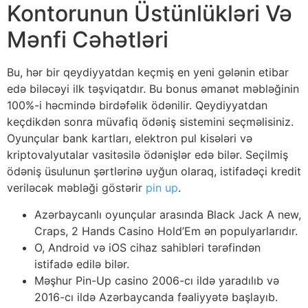
Kontorunun Üstünlükləri Və
Mənfi Cəhətləri
Bu, hər bir qeydiyyatdan keçmiş en yeni gələnin etibar
edə biləcəyi ilk təşviqatdır. Bu bonus əmanət məbləğinin
100%-i həcmində birdəfəlik ödənilir. Qeydiyyatdan
keçdikdən sonra müvafiq ödəniş sistemini seçməlisiniz.
Oyunçular bank kartları, elektron pul kisələri və
kriptovalyutalar vasitəsilə ödənişlər edə bilər. Seçilmiş
ödəniş üsulunun şərtlərinə uyğun olaraq, istifadəçi kredit
veriləcək məbləği göstərir
pin up
.
Azərbaycanlı oyunçular arasında Black Jack A new,
Craps, 2 Hands Casino Hold’Em ən populyarlarıdır.
O, Android və iOS cihaz sahibləri tərəfindən
istifadə edilə bilər.
Məşhur Pin-Up casino 2006-cı ildə yaradılıb və
2016-cı ildə Azərbaycanda fəaliyyətə başlayıb.