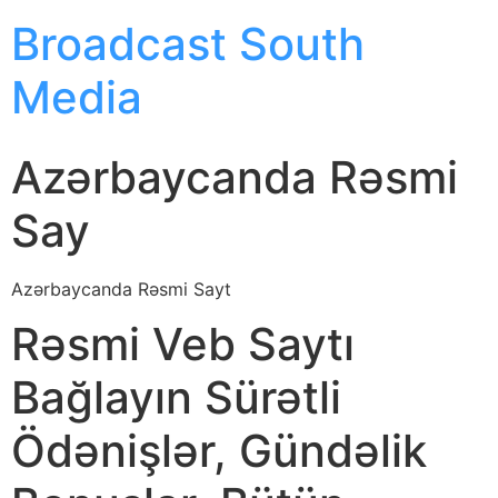
Broadcast South
Media
Azərbaycanda Rəsmi
Say
Azərbaycanda Rəsmi Sayt
Rəsmi Veb Saytı
Bağlayın️ Sürətli
Ödənişlər, Gündəlik