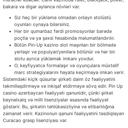
bakara və digər əyləncə növləri var.
Siz heç bir yükləmə olmadan onlayn stolüstü
oyunları oynaya bilərsiniz.
Hər bir qumarbaz fərdi promosyonlar barədə
poçtla və ya şəxsi hesabında məlumatlandırılır.
Bütün Pin-Up kazino slot maşınları bir bölmədə
yerləşir və populyar/yenilərə bölünür və hər bir
slotu ayrıca yükləmək imkanı yoxdur.
O, keyfiyyətcə formalaşır və oyunçulara müxtəlif
mərc strategiyalarını həyata keçirməyə imkan verir.
Sistemdəki kiçik qüsurlar şirkəti daim öz fəaliyyətini
təkmilləşdirməyə və inkişaf etdirməyə sövq edir. Pin Up
casino azerbaycan fəaliyyəti qanunidir, çünki şirkət
beynəlxalq və milli lisenziyalar əsasında fəaliyyət
göstərir. Bu, şirkətin təhlükəsizliyinə və etibarlılığına
zəmanət verir. Kazinonun qanuni fəaliyyətini təsdiqləyən
Curacao grasp lisenziyası var.