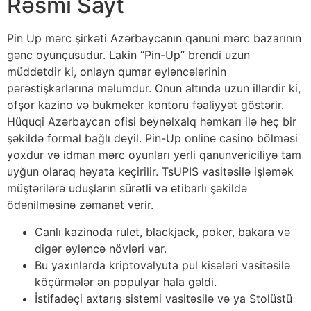
Rəsmi Sayt
Pin Up mərc şirkəti Azərbaycanın qanuni mərc bazarının
gənc oyunçusudur. Lakin “Pin-Up” brendi uzun
müddətdir ki, onlayn qumar əyləncələrinin
pərəstişkarlarına məlumdur. Onun altında uzun illərdir ki,
ofşor kazino və bukmeker kontoru fəaliyyət göstərir.
Hüquqi Azərbaycan ofisi beynəlxalq həmkarı ilə heç bir
şəkildə formal bağlı deyil. Pin-Up online casino bölməsi
yoxdur və idman mərc oyunları yerli qanunvericiliyə tam
uyğun olaraq həyata keçirilir. TsUPIS vasitəsilə işləmək
müştərilərə uduşların sürətli və etibarlı şəkildə
ödənilməsinə zəmanət verir.
Canlı kazinoda rulet, blackjack, poker, bakara və
digər əyləncə növləri var.
Bu yaxınlarda kriptovalyuta pul kisələri vasitəsilə
köçürmələr ən populyar hala gəldi.
İstifadəçi axtarış sistemi vasitəsilə və ya Stolüstü