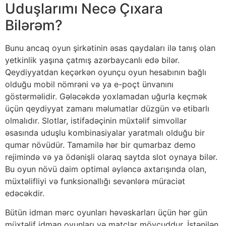
Uduşlarımı Necə Çıxara
Bilərəm?
Bunu ancaq oyun şirkətinin əsas qaydaları ilə tanış olan
yetkinlik yaşına çatmış azərbaycanlı edə bilər.
Qeydiyyatdan keçərkən oyunçu oyun hesabının bağlı
olduğu mobil nömrəni və ya e-poçt ünvanını
göstərməlidir. Gələcəkdə yoxlamadan uğurla keçmək
üçün qeydiyyat zamanı məlumatlar düzgün və etibarlı
olmalıdır. Slotlar, istifadəçinin müxtəlif simvollar
əsasında uduşlu kombinasiyalar yaratmalı olduğu bir
qumar növüdür. Tamamilə hər bir qumarbaz demo
rejimində və ya ödənişli olaraq saytda slot oynaya bilər.
Bu oyun növü daim optimal əyləncə axtarışında olan,
müxtəlifliyi və funksionallığı sevənlərə müraciət
edəcəkdir.
Bütün idman mərc oyunları həvəskarları üçün hər gün
müxtəlif idman oyunları və matçlar mövcuddur. İstənilən