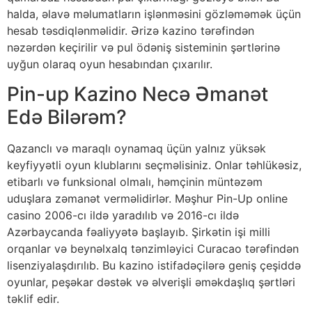
halda, əlavə məlumatların işlənməsini gözləməmək üçün
hesab təsdiqlənməlidir. Ərizə kazino tərəfindən
nəzərdən keçirilir və pul ödəniş sisteminin şərtlərinə
uyğun olaraq oyun hesabından çıxarılır.
Pin-up Kazino Necə Əmanət
Edə Bilərəm?
Qazanclı və maraqlı oynamaq üçün yalnız yüksək
keyfiyyətli oyun klublarını seçməlisiniz. Onlar təhlükəsiz,
etibarlı və funksional olmalı, həmçinin müntəzəm
uduşlara zəmanət verməlidirlər. Məşhur Pin-Up online
casino 2006-cı ildə yaradılıb və 2016-cı ildə
Azərbaycanda fəaliyyətə başlayıb. Şirkətin işi milli
orqanlar və beynəlxalq tənzimləyici Curacao tərəfindən
lisenziyalaşdırılıb. Bu kazino istifadəçilərə geniş çeşiddə
oyunlar, peşəkar dəstək və əlverişli əməkdaşlıq şərtləri
təklif edir.