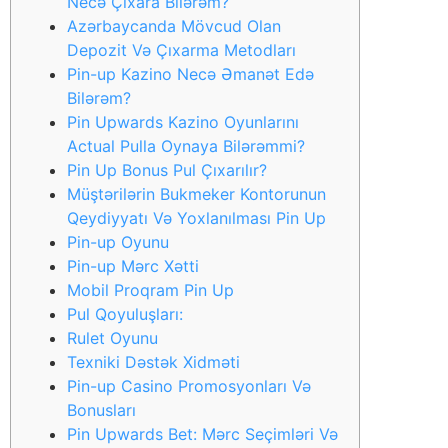
Necə Çıxara Bilərəm?
Azərbaycanda Mövcud Olan
Depozit Və Çıxarma Metodları
Pin-up Kazino Necə Əmanət Edə
Bilərəm?
Pin Upwards Kazino Oyunlarını
Actual Pulla Oynaya Bilərəmmi?
Pin Up Bonus Pul Çıxarılır?
Müştərilərin Bukmeker Kontorunun
Qeydiyyatı Və Yoxlanılması Pin Up
Pin-up Oyunu
Pin-up Mərc Xətti
Mobil Proqram Pin Up
Pul Qoyuluşları:
Rulet Oyunu
Texniki Dəstək Xidməti
Pin-up Casino Promosyonları Və
Bonusları
Pin Upwards Bet: Mərc Seçimləri Və