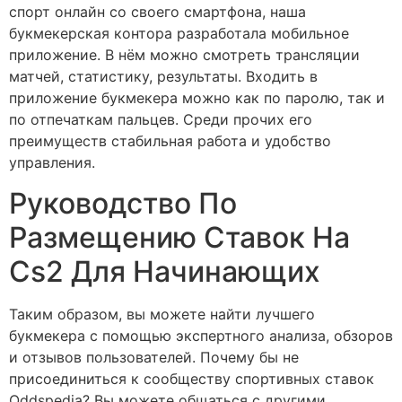
спорт онлайн со своего смартфона, наша
букмекерская контора разработала мобильное
приложение. В нём можно смотреть трансляции
матчей, статистику, результаты. Входить в
приложение букмекера можно как по паролю, так и
по отпечаткам пальцев. Среди прочих его
преимуществ стабильная работа и удобство
управления.
Руководство По
Размещению Ставок На
Cs2 Для Начинающих
Таким образом, вы можете найти лучшего
букмекера с помощью экспертного анализа, обзоров
и отзывов пользователей. Почему бы не
присоединиться к сообществу спортивных ставок
Oddspedia? Вы можете общаться с другими