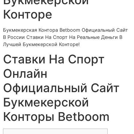
Конторе
Букмекерская Контора Betboom Официальный Сайт
В России Ставки На Спорт На Реальные Деньги В
Лучшей Букмекерской Конторе!
Ставки На Спорт
Онлайн
Официальный Сайт
Букмекерской
Конторы Betboom