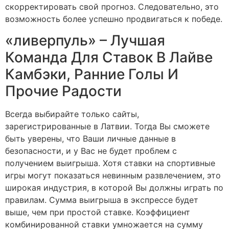
скорректировать свой прогноз. Следовательно, это
возможность более успешно продвигаться к победе.
«ливерпуль» – Лучшая
Команда Для Ставок В Лайве
Камбэки, Ранние Голы И
Прочие Радости
Всегда выбирайте только сайты,
зарегистрированные в Латвии. Тогда Вы сможете
быть уверены, что Ваши личные данные в
безопасности, и у Вас не будет проблем с
получением выигрыша. Хотя ставки на спортивные
игры могут показаться невинным развлечением, это
широкая индустрия, в которой Вы должны играть по
правилам. Сумма выигрыша в экспрессе будет
выше, чем при простой ставке. Коэффициент
комбинированной ставки умножается на сумму