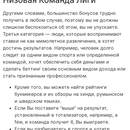
Низовая Команда Лиги
Другими словами, большинство бонусов трудно
получить в любом случае, поэтому вы не должны
слишком беспокоиться об этом, вы не упускаете.
Третья категория — люди, которые воспринимают
ставки не как мимолетное развлечение, в хотят
достичь результатов. Например, человек долго
следит за одним видом спорта или определенной
командой, хочет обеспечить себя деньгами и
сделать беттинг своим основным видом дохода или
стать признанным профессионалом.
Кроме того, вы можете найти рейтинги
букмекеров и их обзоры на хинди, румынском
и шведском языках.
Если Вы поставите “выше” на результат,
установленный в тотализаторе, например, a
few, и команда получит 6, Вы выиграете.
Если вы разбираетесь в спорте и хотите