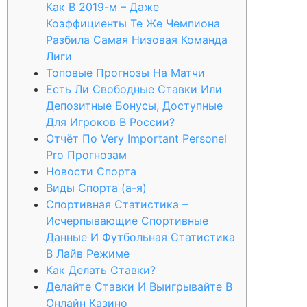
Как В 2019-м – Даже
Коэффициенты Те Же Чемпиона
Разбила Самая Низовая Команда
Лиги
Топовые Прогнозы На Матчи
Есть Ли Свободные Ставки Или
Депозитные Бонусы, Доступные
Для Игроков В России?
Отчёт По Very Important Personel
Pro Прогнозам
Новости Спорта
Виды Спорта (а-я)
Спортивная Статистика –
Исчерпывающие Спортивные
Данные И Футбольная Статистика
В Лайв Режиме
Как Делать Ставки?
Делайте Ставки И Выигрывайте В
Онлайн Казино