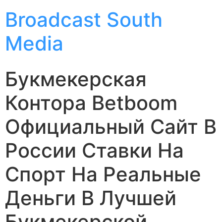
Broadcast South
Media
Букмекерская
Контора Betboom
Официальный Сайт В
России Ставки На
Спорт На Реальные
Деньги В Лучшей
Букмекерской