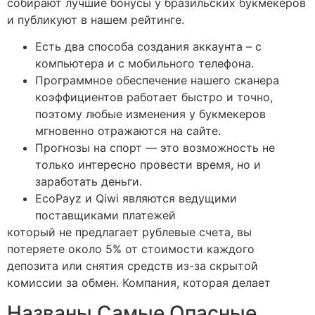
собирают лучшие бонусы у бразильских букмекеров
и публикуют в нашем рейтинге.
Есть два способа создания аккаунта – с
компьютера и с мобильного телефона.
Программное обеспечение нашего сканера
коэффициентов работает быстро и точно,
поэтому любые изменения у букмекеров
мгновенно отражаются на сайте.
Прогнозы на спорт — это возможность не
только интересно провести время, но и
заработать деньги.
EcoPayz и Qiwi являются ведущими
поставщиками платежей
который не предлагает рублевые счета, вы
потеряете около 5% от стоимости каждого
депозита или снятия средств из-за скрытой
комиссии за обмен. Компания, которая делает
Названы Самые Опасные