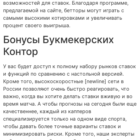
возможностей для ставок. Благодаря программе,
предлагаемой на сайте, бетторы могут играть с
самыми высокими котировками и увеличивать
процент своего выигрыша.
Бонусы Букмекерских
Контор
У вас будет доступ к полному набору рынков ставок
и функций по сравнению с настольной версией.
Кроме того, высокоскоростные [newline] сети в
России позволяют очень быстро реагировать, что
важно, когда вы хотите делать ставки вживую и во
время матча. А чтобы прогнозы на сегодня были еще
качественнее, каждый из капперов
специализируется только на одном виде спорта,
чтобы давать более точные варианты ставок и
минимизировать риски. Кроме того, наши эксперты