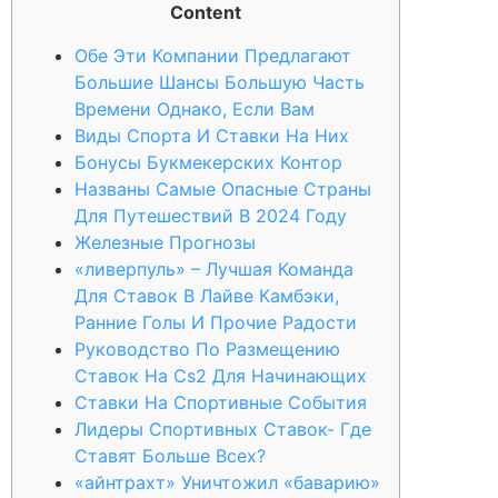
Content
Обе Эти Компании Предлагают
Большие Шансы Большую Часть
Времени Однако, Если Вам
Виды Спорта И Ставки На Них
Бонусы Букмекерских Контор
Названы Самые Опасные Страны
Для Путешествий В 2024 Году
Железные Прогнозы
«ливерпуль» – Лучшая Команда
Для Ставок В Лайве Камбэки,
Ранние Голы И Прочие Радости
Руководство По Размещению
Ставок На Cs2 Для Начинающих
Ставки На Спортивные События
Лидеры Спортивных Ставок- Где
Ставят Больше Всех?
«айнтрахт» Уничтожил «баварию»