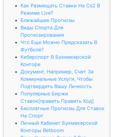
Как Размещать Ставки На Cs2 В
Режиме Live?
Ближайшие Прогнозы
Виды Спорта Для
Прогнозирования
Что Еще Можно Предсказать В
Футболе?
Киберспорт В Букмекерской
Конторе
Документ, Например, Счет За
Коммунальные Услуги, Чтобы
Подтвердить Вашу Личность
Популярные Биржи
Ставок[править Править Код]
Бесплатные Прогнозы Для Ставок
На Спорт
Личный Кабинет Букмекерской
Конторы Betboom