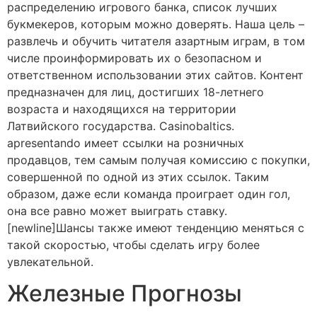
распределению игрового банка, список лучших
букмекеров, которым можно доверять. Наша цель –
развлечь и обучить читателя азартным играм, в том
числе проинформировать их о безопасном и
ответственном использовании этих сайтов. Контент
предназначен для лиц, достигших 18-летнего
возраста и находящихся на территории
Латвийского государства. Casinobaltics.
apresentando имеет ссылки на розничных
продавцов, тем самым получая комиссию с покупки,
совершенной по одной из этих ссылок. Таким
образом, даже если команда проиграет один гол,
она все равно может выиграть ставку.
[newline]Шансы также имеют тенденцию меняться с
такой скоростью, чтобы сделать игру более
увлекательной.
Железные Прогнозы