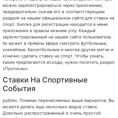
можно зарегистрироваться через приложение,
предварительно скачав его в соответствующем
разделе на нашем официальном сайте для ставки на
спорт. Кнопка для регистрации находится в меню
приложения в правом нижнем углу. Каждый
зарегистрированный на нашем сайте пользователь
бк может в прямом эфире смотреть футбольные,
хоккейные, баскетбольные и многие другие матчи и
конечно сделать ставку на спорт. Чтобы узнать,
какие предлагаются исходы, нужно посетить раздел
«Прогнозы».
Ставки На Спортивные
События
рублях. Помимо перечисленных выше вариантов, Вы
можете делать еще несколько видов ставок.
Довольно распространенный и очень простой