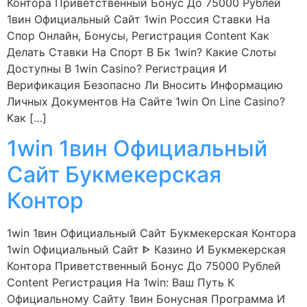
Контора Приветственный Бонус До 75000 Рублей
1вин Официальный Сайт 1win Россия Ставки На
Спор Онлайн, Бонусы, Регистрация Content Как
Делать Ставки На Спорт В Бк 1win? Какие Слоты
Доступны В 1win Casino? Регистрация И
Верификация Безопасно Ли Вносить Информацию
Личных Документов На Сайте 1win On Line Casino?
Как […]
1win 1вин Официальный
Сайт Букмекерская
Контор
1win 1вин Официальный Сайт Букмекерская Контора
1win Официальный Сайт ᐈ Казино И Букмекерская
Контора Приветственный Бонус До 75000 Рублей
Content Регистрация На 1win: Ваш Путь К
Официальному Сайту 1вин Бонусная Программа И