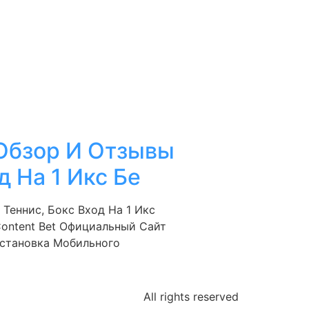
 Обзор И Отзывы
д На 1 Икс Бе
 Теннис, Бокс Вход На 1 Икс
ontent Bet Официальный Сайт
Установка Мобильного
All rights reserved