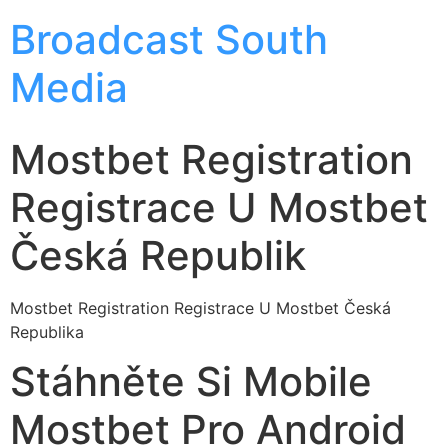
Broadcast South
Media
Mostbet Registration
Registrace U Mostbet
Česká Republik
Mostbet Registration Registrace U Mostbet Česká
Republika
Stáhněte Si Mobile
Mostbet Pro Android