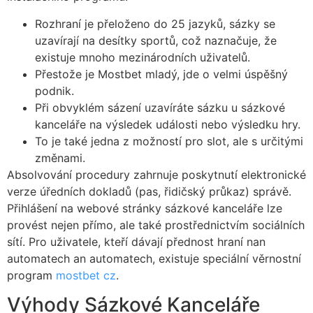
Rozhraní je přeloženo do 25 jazyků, sázky se
uzavírají na desítky sportů, což naznačuje, že
existuje mnoho mezinárodních uživatelů.
Přestože je Mostbet mladý, jde o velmi úspěšný
podnik.
Při obvyklém sázení uzavíráte sázku u sázkové
kanceláře na výsledek události nebo výsledku hry.
To je také jedna z možností pro slot, ale s určitými
změnami.
Absolvování procedury zahrnuje poskytnutí elektronické
verze úředních dokladů (pas, řidičský průkaz) správě.
Přihlášení na webové stránky sázkové kanceláře lze
provést nejen přímo, ale také prostřednictvím sociálních
sítí. Pro uživatele, kteří dávají přednost hraní nan
automatech an automatech, existuje speciální věrnostní
program
mostbet cz
.
Výhody Sázkové Kanceláře