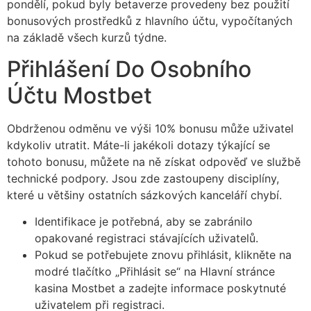
pondělí, pokud byly betaverze provedeny bez použití
bonusových prostředků z hlavního účtu, vypočítaných
na základě všech kurzů týdne.
Přihlášení Do Osobního
Účtu Mostbet
Obdrženou odměnu ve výši 10% bonusu může uživatel
kdykoliv utratit. Máte-li jakékoli dotazy týkající se
tohoto bonusu, můžete na ně získat odpověď ve službě
technické podpory. Jsou zde zastoupeny disciplíny,
které u většiny ostatních sázkových kanceláří chybí.
Identifikace je potřebná, aby se zabránilo
opakované registraci stávajících uživatelů.
Pokud se potřebujete znovu přihlásit, klikněte na
modré tlačítko „Přihlásit se“ na Hlavní stránce
kasina Mostbet a zadejte informace poskytnuté
uživatelem při registraci.