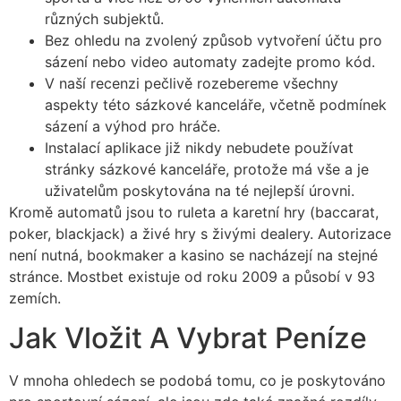
různých subjektů.
Bez ohledu na zvolený způsob vytvoření účtu pro
sázení nebo video automaty zadejte promo kód.
V naší recenzi pečlivě rozebereme všechny
aspekty této sázkové kanceláře, včetně podmínek
sázení a výhod pro hráče.
Instalací aplikace již nikdy nebudete používat
stránky sázkové kanceláře, protože má vše a je
uživatelům poskytována na té nejlepší úrovni.
Kromě automatů jsou to ruleta a karetní hry (baccarat,
poker, blackjack) a živé hry s živými dealery. Autorizace
není nutná, bookmaker a kasino se nacházejí na stejné
stránce. Mostbet existuje od roku 2009 a působí v 93
zemích.
Jak Vložit A Vybrat Peníze
V mnoha ohledech se podobá tomu, co je poskytováno