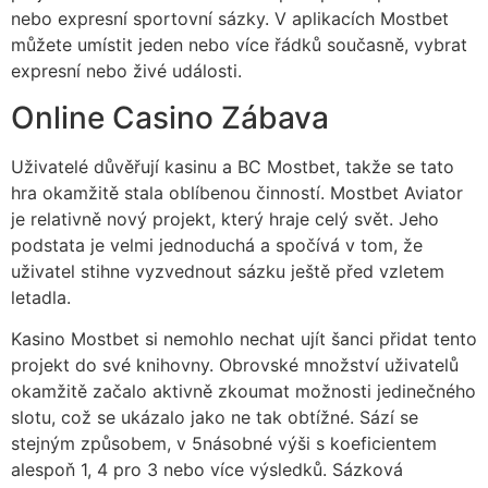
nebo expresní sportovní sázky. V aplikacích Mostbet
můžete umístit jeden nebo více řádků současně, vybrat
expresní nebo živé události.
Online Casino Zábava
Uživatelé důvěřují kasinu a BC Mostbet, takže se tato
hra okamžitě stala oblíbenou činností. Mostbet Aviator
je relativně nový projekt, který hraje celý svět. Jeho
podstata je velmi jednoduchá a spočívá v tom, že
uživatel stihne vyzvednout sázku ještě před vzletem
letadla.
Kasino Mostbet si nemohlo nechat ujít šanci přidat tento
projekt do své knihovny. Obrovské množství uživatelů
okamžitě začalo aktivně zkoumat možnosti jedinečného
slotu, což se ukázalo jako ne tak obtížné. Sází se
stejným způsobem, v 5násobné výši s koeficientem
alespoň 1, 4 pro 3 nebo více výsledků. Sázková