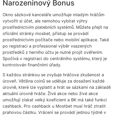
Narozeninový Bonus
Okno sázkové kanceláře umožňuje mladým hráčům
vytvořit si účet, ale nemohou vybírat výhry
prostřednictvím platebních systémů. Můžete přejít na
oficiální stránky mosbet, přístup se provádí
prostřednictvím počítače nebo mobilní aplikace. Také
po registraci a professional výběr vsazených
prostředků z herního účtu je nutné projít ověřením.
Spočívá v registraci do centrálního systému, který je
kontrolován finančními úřady.
S každou stránkou se zvyšuje hráčova zkušenost a
úroveň. Většina coinů se uděluje za dosažení každé
úrovně, které lze vyplatit a hrát se sázkami na základě
aktuální úrovně hráče. Živé akce nebo živé akce
umožňují získat velký koeficient a BK má také funkci
cashback. Pro cashback u Mostbet musí hráč ztratit
prahovou částku. Vrácení se provádí jednou týdně v