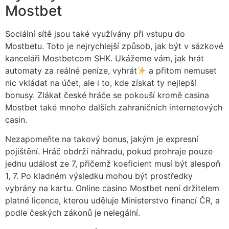
Mostbet
Sociální sítě jsou také využívány při vstupu do
Mostbetu. Toto je nejrychlejší způsob, jak být v sázkové
kanceláři Mostbetcom SHK. Ukážeme vám, jak hrát
automaty za reálné peníze, vyhrát
a přitom nemuset
nic vkládat na účet, ale i to, kde získat ty nejlepší
bonusy. Zlákat české hráče se pokouší kromě casina
Mostbet také mnoho dalších zahraničních internetových
casin.
Nezapomeňte na takový bonus, jakým je expresní
pojištění. Hráč obdrží náhradu, pokud prohraje pouze
jednu událost ze 7, přičemž koeficient musí být alespoň
1, 7. Po kladném výsledku mohou být prostředky
vybrány na kartu. Online casino Mostbet není držitelem
platné licence, kterou uděluje Ministerstvo financí ČR, a
podle českých zákonů je nelegální.