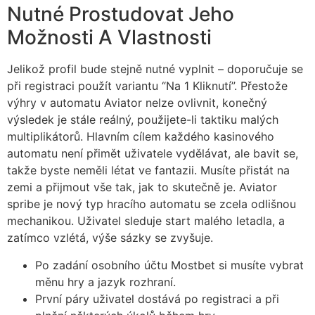
Nutné Prostudovat Jeho
Možnosti A Vlastnosti
Jelikož profil bude stejně nutné vyplnit – doporučuje se
při registraci použít variantu “Na 1 Kliknutí”. Přestože
výhry v automatu Aviator nelze ovlivnit, konečný
výsledek je stále reálný, použijete-li taktiku malých
multiplikátorů. Hlavním cílem každého kasinového
automatu není přimět uživatele vydělávat, ale bavit se,
takže byste neměli létat ve fantazii. Musíte přistát na
zemi a přijmout vše tak, jak to skutečně je. Aviator
spribe je nový typ hracího automatu se zcela odlišnou
mechanikou. Uživatel sleduje start malého letadla, a
zatímco vzlétá, výše sázky se zvyšuje.
Po zadání osobního účtu Mostbet si musíte vybrat
měnu hry a jazyk rozhraní.
První páry uživatel dostává po registraci a při