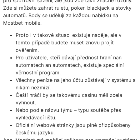
pro sportovní sázení, ale jsou zde také značné rozdíly.
Zde si můžete zahrát ruletu, poker, blackjack a stovky
automatů. Body se udělují za každou nabídku na
Mostbet mobile.
Proto i v takové situaci existuje naděje, ale v
tomto případě budete muset znovu projít
ověřením.
Pro uživatele, kteří dávají přednost hraní nan
automatech an automatech, existuje speciální
věrnostní program.
Všechny peníze na jeho účtu zůstávají v systému a
nikam nezmizí.
Čeští hráči by se takovému casinu měli zcela
vyhnout.
Nebo podle názvu týmu – typu soutěže přes
vyhledávací lištu.
Oficiální webové stránky jsou plně přizpůsobeny
českému jazyku.
Ano, Mostbet má mobilní aplikace pro operační systémy