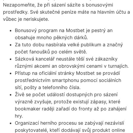
Nezapomeňte, že při sázení sázíte s bonusovými
prostředky. Své skutečné peníze máte na hlavním účtu a
vůbec je neriskujete.
Bonusový program na Mostbet je pestrý an
obsahuje mnoho pěkných dárků.
Za tuto dobu nasbírala velké publikum a značný
počet fanoušků po celém světě.
Sázková kancelář neustále těší své zákazníky
různými akcemi an obrovskými cenami v turnajích.
Přístup na oficiální stránky Mostbet se provádí
prostřednictvím smartphonu pomocí sociálních
sítí, pošty a telefonního čísla.
Živě se počet událostí dostupných pro sázení
výrazně zvyšuje, protože existují zápasy, které
bookmaker raději zařadí do fronty až po zahájení
hry.
Organizací herního procesu se zabývají nezávislí
poskytovatelé, kteří dodávají svůj produkt online