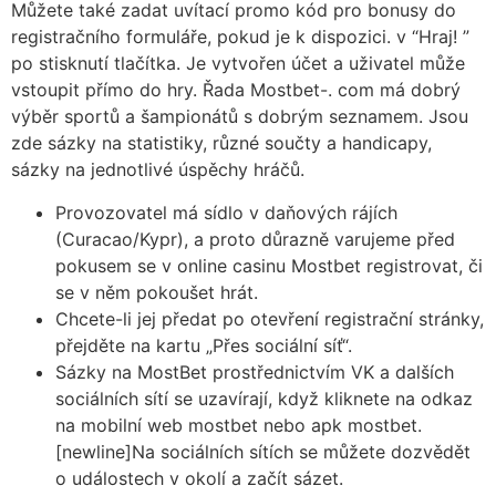
Můžete také zadat uvítací promo kód pro bonusy do
registračního formuláře, pokud je k dispozici. v “Hraj! ”
po stisknutí tlačítka. Je vytvořen účet a uživatel může
vstoupit přímo do hry. Řada Mostbet-. com má dobrý
výběr sportů a šampionátů s dobrým seznamem. Jsou
zde sázky na statistiky, různé součty a handicapy,
sázky na jednotlivé úspěchy hráčů.
Provozovatel má sídlo v daňových rájích
(Curacao/Kypr), a proto důrazně varujeme před
pokusem se v online casinu Mostbet registrovat, či
se v něm pokoušet hrát.
Chcete-li jej předat po otevření registrační stránky,
přejděte na kartu „Přes sociální síť“.
Sázky na MostBet prostřednictvím VK a dalších
sociálních sítí se uzavírají, když kliknete na odkaz
na mobilní web mostbet nebo apk mostbet.
[newline]Na sociálních sítích se můžete dozvědět
o událostech v okolí a začít sázet.