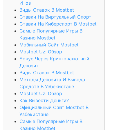
И Ios
Виды Ставок В Mostbet
Ставки На Виртуальный Спорт
Ставки На Киберспорт В Mostbet
Самые Популярные Игры В
Казино Mostbet
Мобильный Сайт Mostbet
Mostbet Uz: Обзор
Бонус Через Криптовалютный
Депозит
Виды Ставок В Mostbet
Методы Депозита И Вывода
Средств В Узбекистане
Mostbet Uz: Обзор
Как Вывести Деньги?
Официальный Сайт Mostbet В
Узбекистане
Самые Популярные Игры В
Казино Mostbet