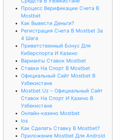
Средств В Узбекистане
Процесс Верификации Счета В
Mostbet
Как Вывести Деньги?
Регистрация Счета В Mostbet За
4 Шага
Приветственный Бонус Для
Киберспорта И Казино
Варианты Ставок Mostbet
Ставки На Спорт В Mostbet
Официальный Сайт Mostbet В
Узбекистане
Mostbet Uz – Официальный Сайт
Ставок На Спорт И Казино В
Узбекистане
Онлайн-казино Mostbet
Ios
Как Сделать Ставку В Mostbet?
Приложение Mostbet Для Android