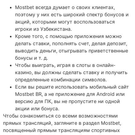
Mostbet всегда думает о своих клиентах,
поэтому у них есть широкий спектр бонусов и
акций, которыми могут воспользоваться
игроки из Узбекистана.
Кроме того, с помощью приложения можно
делать ставки, пополнять счет, делая депозит,
выводить деньги, отыгрывать приветственные
бонусы и т. д.
Чтобы выиграть, играя в слоты в онлайн-
казино, вы должны сделать ставку и получить
определенные комбинации символов.
Если вы решите использовать мобильный сайт
Mostbet BR, а не приложение для Android или
версию для ПК, вы не пропустите ни одной
акции или бонуса.
Чтобы ознакомиться со всеми возможностями
прямых трансляций, загляните в раздел Mostbet,
посвященный прямым трансляциям спортивных