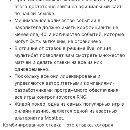
этого достаточно зайти на официальный сайт
по нашей ссылке.
Минимальное количество событий в
накопителе должно иметь коэффициенты не
менее one, 40, а количество событий, которые
могут быть включены, не ограничено.
В отличие от ставок в режиме live, опция
мультибет позволяет вам смотреть множество
матчей и делать ставки на все из них
одновременно.
Поскольку все они лицензированы и
управляются авторитетными компаниями-
разработчиками программного обеспечения,
все игры контролируются RNG.
Живой покер, одна из самых популярных игр в
онлайн-казино, является одной из азартных
альтернатив Mostbet.
Комбинированная ставка – это ставка, которая