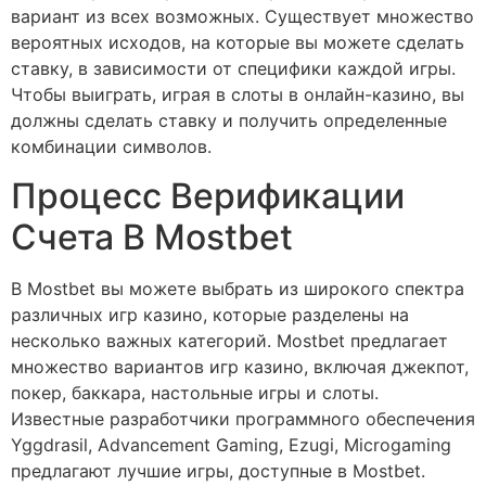
вариант из всех возможных. Существует множество
вероятных исходов, на которые вы можете сделать
ставку, в зависимости от специфики каждой игры.
Чтобы выиграть, играя в слоты в онлайн-казино, вы
должны сделать ставку и получить определенные
комбинации символов.
Процесс Верификации
Счета В Mostbet
В Mostbet вы можете выбрать из широкого спектра
различных игр казино, которые разделены на
несколько важных категорий. Mostbet предлагает
множество вариантов игр казино, включая джекпот,
покер, баккара, настольные игры и слоты.
Известные разработчики программного обеспечения
Yggdrasil, Advancement Gaming, Ezugi, Microgaming
предлагают лучшие игры, доступные в Mostbet.