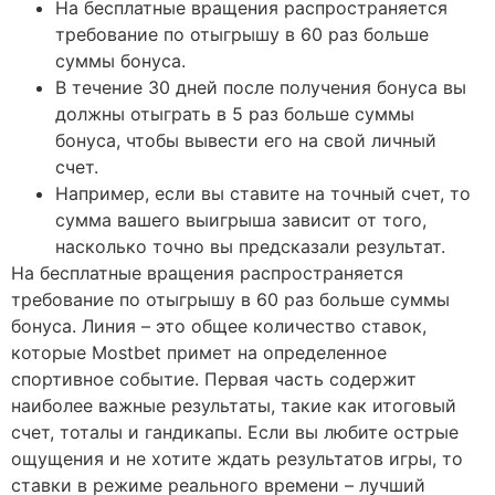
На бесплатные вращения распространяется
требование по отыгрышу в 60 раз больше
суммы бонуса.
В течение 30 дней после получения бонуса вы
должны отыграть в 5 раз больше суммы
бонуса, чтобы вывести его на свой личный
счет.
Например, если вы ставите на точный счет, то
сумма вашего выигрыша зависит от того,
насколько точно вы предсказали результат.
На бесплатные вращения распространяется
требование по отыгрышу в 60 раз больше суммы
бонуса. Линия – это общее количество ставок,
которые Mostbet примет на определенное
спортивное событие. Первая часть содержит
наиболее важные результаты, такие как итоговый
счет, тоталы и гандикапы. Если вы любите острые
ощущения и не хотите ждать результатов игры, то
ставки в режиме реального времени – лучший