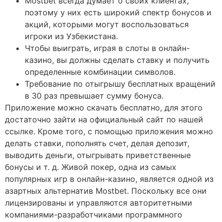
Mostbet всегда думает о своих клиентах,
поэтому у них есть широкий спектр бонусов и
акций, которыми могут воспользоваться
игроки из Узбекистана.
Чтобы выиграть, играя в слоты в онлайн-
казино, вы должны сделать ставку и получить
определенные комбинации символов.
Требование по отыгрышу бесплатных вращений
в 30 раз превышает сумму бонуса.
Приложение можно скачать бесплатно, для этого
достаточно зайти на официальный сайт по нашей
ссылке. Кроме того, с помощью приложения можно
делать ставки, пополнять счет, делая депозит,
выводить деньги, отыгрывать приветственные
бонусы и т. д. Живой покер, одна из самых
популярных игр в онлайн-казино, является одной из
азартных альтернатив Mostbet. Поскольку все они
лицензированы и управляются авторитетными
компаниями-разработчиками программного