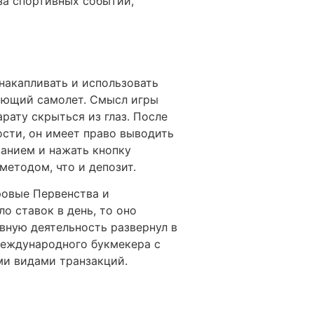
за спортивных событий,
 накапливать и использовать
тающий самолет. Смысл игры
рату скрыться из глаз. После
ости, он имеет право выводить
ванием и нажать кнопку
методом, что и депозит.
ровые Первенства и
о ставок в день, то оно
овную деятельность развернул в
международного букмекера с
и видами транзакций.