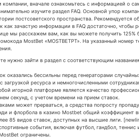
м компании, вначале ознакомьтесь с информацией о са
нимательно изучите раздел FAQ. Основной упор компан
итории постсоветского пространства. Рекомендуется 
ак как зачастую информации в FAQ достаточно, чтобы 
ице мы расскажем вам, как вы можете получить 125% б
ромокода MostBet «MOSTBETPT». На указанный номер т
ения.
ете нужно зайти в раздел с соответствующим название
ок оказались бессильны перед генераторами случайных
о с загрузкой ресурса и немногочисленными сотрудника
бой игорной платформе является качество профессио
нем секунд, с учетом времени на прием ставок.
вками может прерваться, а средства попросту пропаду
нди и флорбола в казино Mostbet общий коэффициент в
лее 85 видов ставок, доступных на высшие лиги. [newl
 спортивные события, включая футбол, гандбол, теннис
MostBet ограничены.