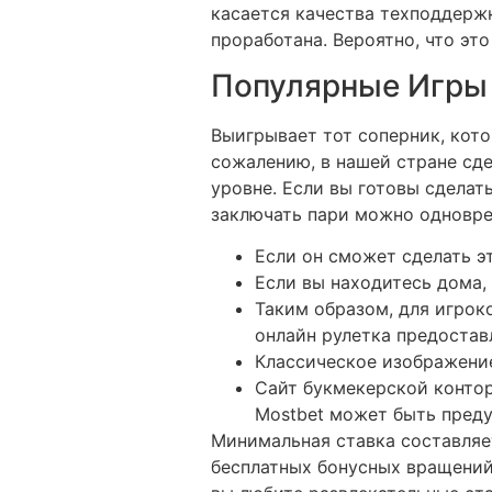
касается качества техподдержк
проработана. Вероятно, что эт
Популярные Игры 
Выигрывает тот соперник, кото
сожалению, в нашей стране сде
уровне. Если вы готовы сделать
заключать пари можно одновре
Если он сможет сделать эт
Если вы находитесь дома,
Таким образом, для игрок
онлайн рулетка предостав
Классическое изображение
Сайт букмекерской контор
Mostbet может быть преду
Минимальная ставка составляет
бесплатных бонусных вращений.