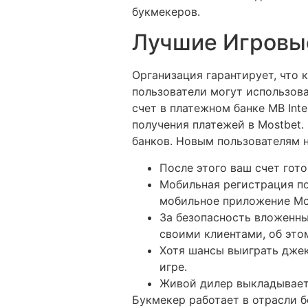
букмекеров.
Лучшие Игровы
Организация гарантирует, что 
пользователи могут использов
счет в платежном банке MB Int
получения платежей в Mostbet.
банков. Новым пользователям 
После этого ваш счет гото
Мобильная регистрация по
мобильное приложение Mo
За безопасность вложенны
своими клиентами, об это
Хотя шансы выиграть джек
игре.
Живой дилер выкладывает 
Букмекер работает в отрасли б