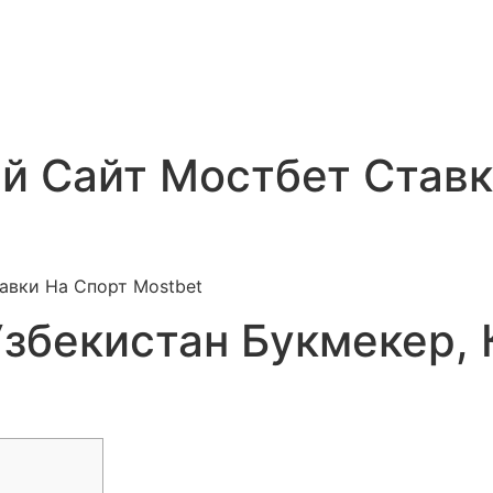
 Сайт Мостбет Ставк
авки На Спорт Mostbet
Узбекистан Букмекер, 