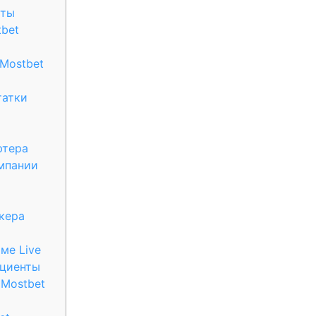
аты
bet
Mostbet
татки
ютера
мпании
кера
ме Live
ициенты
 Mostbet