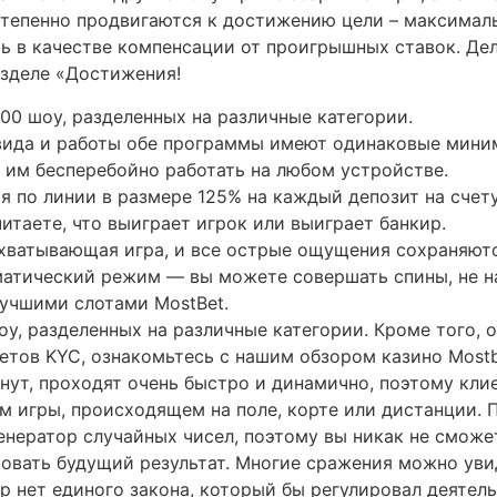
тепенно продвигаются к достижению цели – максималь
ь в качестве компенсации от проигрышных ставок. Де
азделе «Достижения!
000 шоу, разделенных на различные категории.
 вида и работы обе программы имеют одинаковые мин
т им бесперебойно работать на любом устройстве.
 по линии в размере 125% на каждый депозит на счету
читаете, что выиграет игрок или выиграет банкир.
ахватывающая игра, и все острые ощущения сохраняют
матический режим — вы можете совершать спины, не н
лучшими слотами MostBet.
оу, разделенных на различные категории. Кроме того,
етов KYC, ознакомьтесь с нашим обзором казино Mostb
ут, проходят очень быстро и динамично, поэтому клие
м игры, происходящем на поле, корте или дистанции. 
енератор случайных чисел, поэтому вы никак не сможе
овать будущий результат. Многие сражения можно уви
пор нет единого закона, который бы регулировал деяте