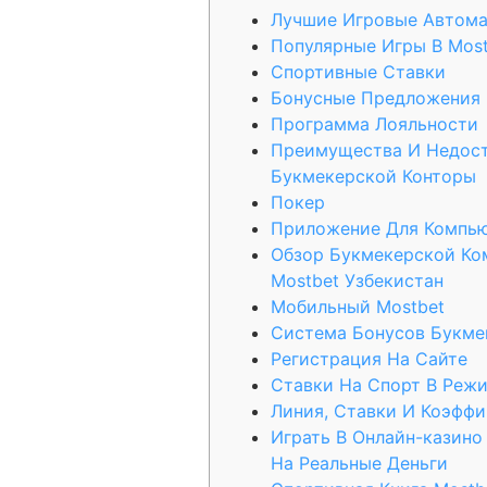
Лучшие Игровые Автом
Популярные Игры В Most
Спортивные Ставки
Бонусные Предложения 
Программа Лояльности
Преимущества И Недос
Букмекерской Конторы
Покер
Приложение Для Компь
Обзор Букмекерской Ко
Mostbet Узбекистан
Мобильный Mostbet
Система Бонусов Букме
Регистрация На Сайте
Ставки На Спорт В Режи
Линия, Ставки И Коэфф
Играть В Онлайн-казино
На Реальные Деньги