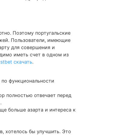
ртно. Поэтому португальские
жей. Пользователи, имеющие
карту для совершения и
одимо иметь счет в одном из
stbet скачать
.
а по функциональности
ор полностью отвечает перед
.
ще больше азарта и интереса к
в, хотелось бы улучшить. Это