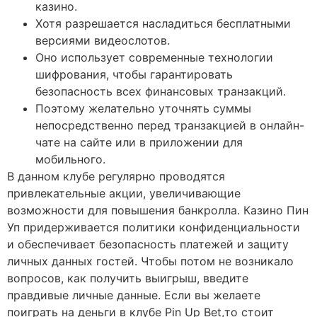
казино.
Хотя разрешается насладиться бесплатными
версиями видеослотов.
Оно использует современные технологии
шифрования, чтобы гарантировать
безопасность всех финансовых транзакций.
Поэтому желательно уточнять суммы
непосредственно перед транзакцией в онлайн-
чате на сайте или в приложении для
мобильного.
В данном клубе регулярно проводятся
привлекательные акции, увеличивающие
возможности для повышения банкролла. Казино Пин
Уп придерживается политики конфиденциальности
и обеспечивает безопасность платежей и защиту
личных данных гостей. Чтобы потом не возникало
вопросов, как получить выигрыш, введите
правдивые личные данные. Если вы желаете
поиграть на деньги в клубе Pin Up Bet,то стоит