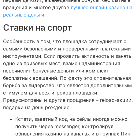
вращения и многое другое
лучшее онлайн казино на
реальные деньги
.
Ставки на спорт
Особенность в том, что площадка сотрудничает с
самыми безопасными и проверенными платёжными
инструментами. Если проявить активность и занять
одно из призовых мест, взамен администрация
перечислит бонусные деньги или комплект
бесплатных вращений. По факту это стремительная
борьба за лидерство, что является дополнительным
стимулом для всех игроков площадки.
Предусмотрены и другие поощрения – reload-акции,
подарки на день рождение.
Кстати, заветный код на сейлы иногда можно
получить через messenger, контролируя
обновления казино на каналах и в группах Пин