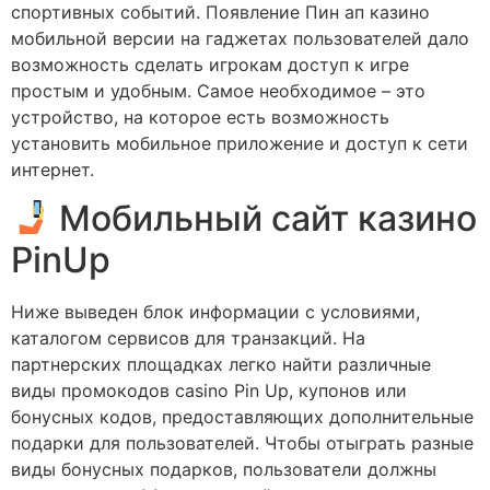
спортивных событий. Появление Пин ап казино
мобильной версии на гаджетах пользователей дало
возможность сделать игрокам доступ к игре
простым и удобным. Самое необходимое – это
устройство, на которое есть возможность
установить мобильное приложение и доступ к сети
интернет.
Мобильный сайт казино
PinUp
Ниже выведен блок информации с условиями,
каталогом сервисов для транзакций. На
партнерских площадках легко найти различные
виды промокодов casino Pin Up, купонов или
бонусных кодов, предоставляющих дополнительные
подарки для пользователей. Чтобы отыграть разные
виды бонусных подарков, пользователи должны