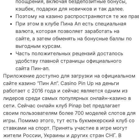
поощрения, включая бездепозитные бонусы,
кэшбек, подарки для новичков и так далее.
Поэтому на казино распространяются те же прави
При этом в клубе Пина Ап есть специальная
валюта, которая позволяет заработать на
сайте, а затем обменять на бонусные баллы по
выгодным курсам.
Часть положительных рецензий досталось
удобству главной страницы официального
сайта Пин-ап.
Приложение доступно для загрузки на официальном
сайте казино “Пин Ап”. Casino Pin Up на деньги
работает с 2016 года и сейчас является одним из
лидеров среди самых популярных онлайн-казино в
сети. Сейчас онлайн клуб Pinap bet предлагает
своим пользователям более 700 моделей слотов для
игры. Помимо этого, тут есть букмекерский клуб со
ставками на спорт. Принять участие в игре могут
жители России, Украины и других стран СНГ. В