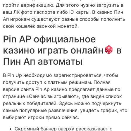
пройти верификацию. Для этого нужно загрузить в
ваш ЛК фото паспорта либо ID карты. В казино Пин
Ап игрокам существуют разные способы пополнить
свой кошелёк звонкой монетой.
Pin AP официальное
казино играть онлайн
в
Пин Ап автоматы
В Pin Up необходимо зарегистрироваться, чтобы
получить доступ к платным режимам. Полная
версия сайта Pin Ap казино предлагает данные по
странице «Сейчас выигрывают», где виден список
реальных победителей. Здесь можно подчеркнуть
самые популярные развлечения, увидеть график, что
выбирают игроки прямо сейчас.
Скромный баннер вверху рассказывает о