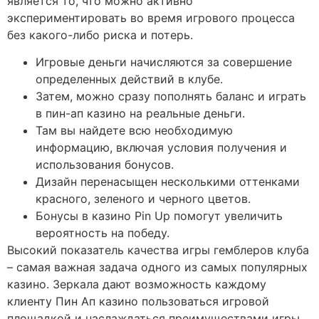
является то, что можно активно
экспериментировать во время игрового процесса
без какого-либо риска и потерь.
Игровые деньги начисляются за совершение
определенных действий в клубе.
Затем, можно сразу пополнять баланс и играть
в пин-ап казино на реальные деньги.
Там вы найдете всю необходимую
информацию, включая условия получения и
использования бонусов.
Дизайн перенасыщен несколькими оттенками
красного, зеленого и черного цветов.
Бонусы в казино Pin Up помогут увеличить
вероятность на победу.
Высокий показатель качества игры гемблеров клуба
– самая важная задача одного из самых популярных
казино. Зеркала дают возможность каждому
клиенту Пин Ап казино пользоваться игровой
площадкой и наслаждаться преимуществами игры