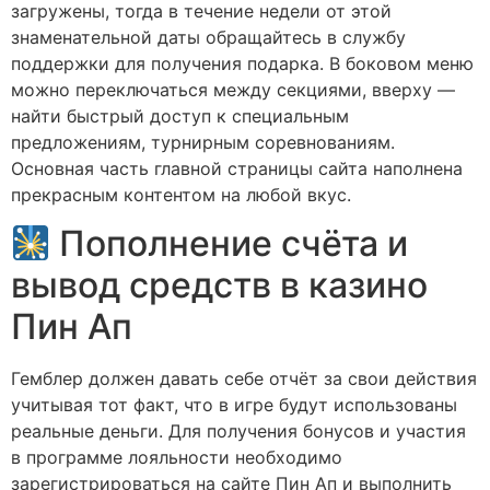
загружены, тогда в течение недели от этой
знаменательной даты обращайтесь в службу
поддержки для получения подарка. В боковом меню
можно переключаться между секциями, вверху —
найти быстрый доступ к специальным
предложениям, турнирным соревнованиям.
Основная часть главной страницы сайта наполнена
прекрасным контентом на любой вкус.
Пополнение счёта и
вывод средств в казино
Пин Ап
Гемблер должен давать себе отчёт за свои действия
учитывая тот факт, что в игре будут использованы
реальные деньги. Для получения бонусов и участия
в программе лояльности необходимо
зарегистрироваться на сайте Пин Ап и выполнить