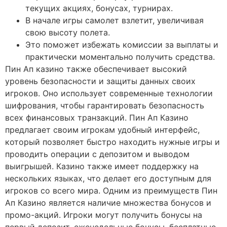
текущих акциях, бонусах, турнирах.
В начале игры самолет взлетит, увеличивая
свою высоту полета.
Это поможет избежать комиссии за выплаты и
практически моментально получить средства.
Пин Ап казино также обеспечивает высокий
уровень безопасности и защиты данных своих
игроков. Оно использует современные технологии
шифрования, чтобы гарантировать безопасность
всех финансовых транзакций. Пин Ап Казино
предлагает своим игрокам удобный интерфейс,
который позволяет быстро находить нужные игры и
проводить операции с депозитом и выводом
выигрышей. Казино также имеет поддержку на
нескольких языках, что делает его доступным для
игроков со всего мира. Одним из преимуществ Пин
Ап Казино является наличие множества бонусов и
промо-акций. Игроки могут получить бонусы на
первый депозит, еженедельные бонусы, бесплатные