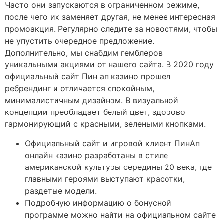
Часто они запускаются в ограниченном режиме,
после чего их заменяет другая, не менее интересная
промоакция. Регулярно следите за новостями, чтобы
не упустить очередное предложение.
Дополнительно, мы снабдим гемблеров
уникальными акциями от нашего сайта. В 2020 году
официальный сайт Пин ап казино прошел
ребрендинг и отличается спокойным,
минималистичным дизайном. В визуальной
концепции преобладает белый цвет, здорово
гармонирующий с красными, зелеными кнопками.
Официальный сайт и игровой клиент ПинАп
онлайн казино разработаны в стиле
американской культуры середины 20 века, где
главными героями выступают красотки,
раздетые модели.
Подробную информацию о бонусной
программе можно найти на официальном сайте