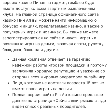
версию казино Пинап на гаджет, гемблер будет
иметь доступ ко всем азартным развлечениям
клуба. На главной странице официалиного сайта
казино Пин Ап вы можете найти информацию о
бонусах и акциях, предлагаемых казино, а также о
популярных играх и новинках. Вы также можете
зарегистрироваться на сайте и начать играть в
различные игры на деньги, включая слоты, рулетку,
блэкджек, баккара и другие.
Данная компания отвечает за гарантию
надёжной работы игровой площадки и поэтому
заслужила хорошую репутацию и уважение со
стороны всех мировых операторов онлайн игр.
Лица, которые не достигли возраста 18 лет не
имеют права играть на деньги.
Полная версия сайта Pin Ap казино предлагает
данные по странице «Сейчас выигрывают», где
виден список реальных победителей.