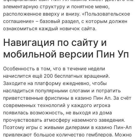
элементарную структуру и понятное меню,
расположенное вверху и внизу. «Пользовательское
соглашение» – базовый раздел, с которым должен
ознакомиться каждый новичок сайта.
Навигация по сайту и
мобильной версии Пин Уп
Особенность в том, что в течение недели
начислится ещё 200 бесплатных вращений.
Заходите на платформу ежедневно, чтобы
насладиться популярными слотами и потратить
приветственные фриспины в казино Пин Ап. За счёт
современных технологий у каждого игрока
появилась возможность, не выходя из дома
прочувствовать атмосферу наземного заведения.
Поэтому игры с живыми дилерами в казино Пин-Ап
привлекают большое количество гемблеров. Можно