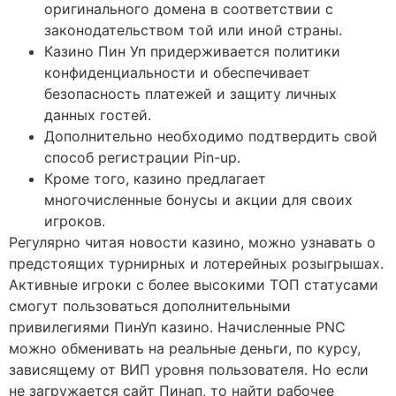
оригинального домена в соответствии с
законодательством той или иной страны.
Казино Пин Уп придерживается политики
конфиденциальности и обеспечивает
безопасность платежей и защиту личных
данных гостей.
Дополнительно необходимо подтвердить свой
способ регистрации Pin-up.
Кроме того, казино предлагает
многочисленные бонусы и акции для своих
игроков.
Регулярно читая новости казино, можно узнавать о
предстоящих турнирных и лотерейных розыгрышах.
Активные игроки с более высокими ТОП статусами
смогут пользоваться дополнительными
привилегиями ПинУп казино. Начисленные PNC
можно обменивать на реальные деньги, по курсу,
зависящему от ВИП уровня пользователя. Но если
не загружается сайт Пинап, то найти рабочее