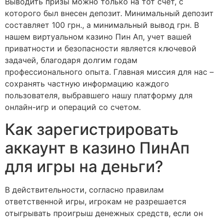
Выводить призы можно только на тот счет, с
которого был внесен депозит. Минимальный депозит
составляет 100 грн., а минимальный вывод грн. В
нашем виртуальном казино Пин Ап, учет вашей
приватности и безопасности является ключевой
задачей, благодаря долгим годам
профессионального опыта. Главная миссия для нас –
сохранять частную информацию каждого
пользователя, выбравшего нашу платформу для
онлайн-игр и операций со счетом.
Как зарегистрировать
аккаунт в казино ПинАп
для игры на деньги?
В действительности, согласно правилам
ответственной игры, игрокам не разрешается
отыгрывать проигрыш денежных средств, если он