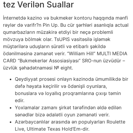
tez Verilən Suallar
İnternetdə kazino və bukmeker kontoru haqqında mənfi
rəylər də varifr?n Pin Up. Bu cür şərhləri asanlıqla actual
qumarbazların müzakirə etdiyi bir neçə problemli
mövzuya bölmək olar. TsUPIS vasitəsilə işləmək
müştərilərə uduşların sürətli və etibarlı şəkildə
ödənilməsinə zəmanət verir. “William Hill” MULTI MEDIA
CARD “Bukmekerlər Assosiasiyası” SRO-nun üzvüdür –
üzvlük şəhadətnaməsi № eight.
Qeydiyyat prosesi onlayn kazinoda ümumilikdə bir
dəfə həyata keçirilir və ödənişli oyunlara,
bonuslara və loyallıq proqramlarına çıxışı təmin
edir.
Yoxlamalar zamanı şirkət tərəfindən əldə edilən
sənədlər bizə ədalətli oyun zəmanəti verir.
Azərbaycanlılar arasında ən populyarları Roulette
Live, Ultimate Texas Hold’Em-dir.