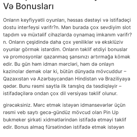
Və Bonusları
Onların keyfiyyətli oyunları, həssas dəstəyi və istifadəçi
dostu interfeysi varifr?n. Mən burada çox sevdiyim slot
tapdım və müxtəlif cihazlarda oynamaq imkanım varifr?
n. Onların çeşidində daha çox yeniliklər və eksklüziv
oyunlar görmək istərdim. Onların təklif etdiyi bonuslar
və promosyonlar qazanmaq şansınızı artırmağa kömək
edir. Bu gün həm idman mərcləri, həm də onlayn
kazinolar demək olar ki, bütün dünyada mövcuddur –
Qazaxıstan və Azərbaycandan Hindistan və Braziliyaya
qədər. Bunu rəsmi saytla ilk tanışlıq da təsdiqləyir –
istifadəçilərə ondan çox dil versiyası təklif olunur.
girəcəksiniz. Mərc etmək istəyən idmansevərlər üçün
rəsmi veb saytı gecə-gündüz mövcud olan Pin Up
bukmeker şirkəti xidmətlərindən istifadə etməyi təklif
edir. Bonus almaq fürsətindən istifadə etmək istəyən