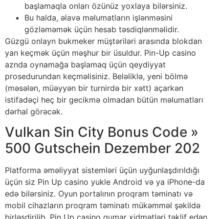
başlamaqla onları özünüz yoxlaya bilərsiniz.
Bu halda, əlavə məlumatların işlənməsini
gözləməmək üçün hesab təsdiqlənməlidir.
Güzgü onlayn bukmeker müştəriləri arasında blokdan
yan keçmək üçün məşhur bir üsuldur. Pin-Up casino
aznda oynamağa başlamaq üçün qeydiyyat
prosedurundan keçməlisiniz. Beləliklə, yeni bölmə
(məsələn, müəyyən bir turnirdə bir xətt) açarkən
istifadəçi heç bir gecikmə olmadan bütün məlumatları
dərhal görəcək.
Vulkan Sin City Bonus Code »
500 Gutschein Dezember 202
Platforma əməliyyat sistemləri üçün uyğunlaşdırıldığı
üçün siz Pin Up casino yukle Android və ya iPhone-da
edə bilərsiniz. Oyun portalının proqram təminatı və
mobil cihazların proqram təminatı mükəmməl şəkildə
birləşdirilib. Pin Up casino qumar xidmətləri təklif edən