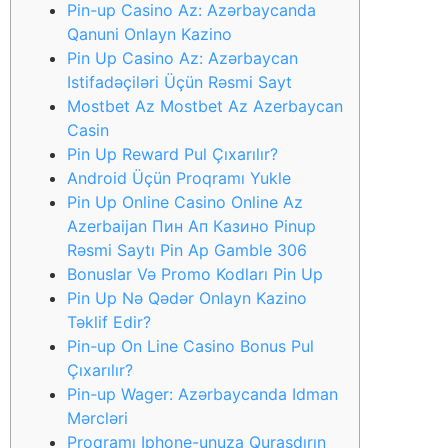
Pin-up Casino Az: Azərbaycanda
Qanuni Onlayn Kazino
Pin Up Casino Az: Azərbaycan
Istifadəçiləri Üçün Rəsmi Sayt
Mostbet Az Mostbet Az Azerbaycan
Casin
Pin Up Reward Pul Çıxarılır?
Android Üçün Proqramı Yukle
Pin Up Online Casino Online Az
Azerbaijan Пин Ап Казино Pinup
Rəsmi Saytı Pin Ap Gamble 306
Bonuslar Və Promo Kodları Pin Up
Pin Up Nə Qədər Onlayn Kazino
Təklif Edir?
Pin-up On Line Casino Bonus Pul
Çıxarılır?
Pin-up Wager: Azərbaycanda Idman
Mərcləri
Proqramı Iphone-unuza Quraşdırın