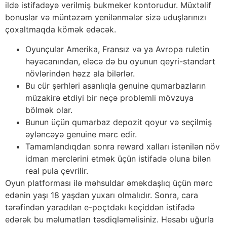
ildə istifadəyə verilmiş bukmeker kontorudur. Müxtəlif
bonuslar və müntəzəm yenilənmələr sizə uduşlarınızı
çoxaltmaqda kömək edəcək.
Oyunçular Amerika, Fransız və ya Avropa ruletin
həyəcanından, eləcə də bu oyunun qeyri-standart
növlərindən həzz ala bilərlər.
Bu cür şərhləri asanlıqla genuine qumarbazların
müzakirə etdiyi bir neçə problemli mövzuya
bölmək olar.
Bunun üçün qumarbaz depozit qoyur və seçilmiş
əyləncəyə genuine mərc edir.
Tamamlandıqdan sonra reward xalları istənilən növ
idman mərclərini etmək üçün istifadə oluna bilən
real pula çevrilir.
Oyun platforması ilə məhsuldar əməkdaşlıq üçün mərc
edənin yaşı 18 yaşdan yuxarı olmalıdır. Sonra, cara
tərəfindən yaradılan e-poçtdakı keçiddən istifadə
edərək bu məlumatları təsdiqləməlisiniz. Hesabı uğurla