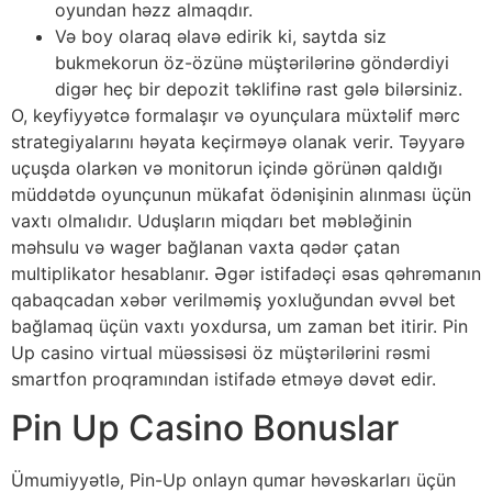
oyundan həzz almaqdır.
Və boy olaraq əlavə edirik ki, saytda siz
bukmekorun öz-özünə müştərilərinə göndərdiyi
digər heç bir depozit təklifinə rast gələ bilərsiniz.
O, keyfiyyətcə formalaşır və oyunçulara müxtəlif mərc
strategiyalarını həyata keçirməyə olanak verir. Təyyarə
uçuşda olarkən və monitorun içində görünən qaldığı
müddətdə oyunçunun mükafat ödənişinin alınması üçün
vaxtı olmalıdır. Uduşların miqdarı bet məbləğinin
məhsulu və wager bağlanan vaxta qədər çatan
multiplikator hesablanır. Əgər istifadəçi əsas qəhrəmanın
qabaqcadan xəbər verilməmiş yoxluğundan əvvəl bet
bağlamaq üçün vaxtı yoxdursa, um zaman bet itirir. Pin
Up casino virtual müəssisəsi öz müştərilərini rəsmi
smartfon proqramından istifadə etməyə dəvət edir.
Pin Up Casino Bonuslar
Ümumiyyətlə, Pin-Up onlayn qumar həvəskarları üçün