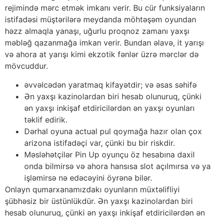
rejimində mərc etmək imkanı verir. Bu cür funksiyaların
istifadəsi müştərilərə meydanda möhtəşəm oyundan
həzz almaqla yanaşı, uğurlu proqnoz zamanı yaxşı
məbləğ qazanmağa imkan verir. Bundan əlavə, it yarışı
və ahora at yarışı kimi ekzotik fənlər üzrə mərclər də
mövcuddur.
əvvəlcədən yaratmaq kifayətdir; və əsas səhifə
Ən yaxşı kazinolardan biri hesab olunuruq, çünki
ən yaxşı inkişaf etdiricilərdən ən yaxşı oyunları
təklif edirik.
Dərhal oyuna actual pul qoymağa hazır olan çox
arizona istifadəçi var, çünki bu bir riskdir.
Məsləhətçilər Pin Up oyunçu öz hesabına daxil
onda bilmirsə və ahora hansısa slot açılmırsa və ya
işləmirsə nə edəcəyini öyrənə bilər.
Onlayn qumarxanamızdakı oyunların müxtəlifliyi
şübhəsiz bir üstünlükdür. Ən yaxşı kazinolardan biri
hesab olunuruq, çünki ən yaxşı inkişaf etdiricilərdən ən