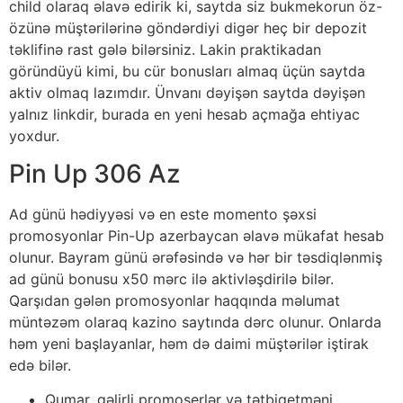
child olaraq əlavə edirik ki, saytda siz bukmekorun öz-
özünə müştərilərinə göndərdiyi digər heç bir depozit
təklifinə rast gələ bilərsiniz. Lakin praktikadan
göründüyü kimi, bu cür bonusları almaq üçün saytda
aktiv olmaq lazımdır. Ünvanı dəyişən saytda dəyişən
yalnız linkdir, burada en yeni hesab açmağa ehtiyac
yoxdur.
Pin Up 306 Az
Ad günü hədiyyəsi və en este momento şəxsi
promosyonlar Pin-Up azerbaycan əlavə mükafat hesab
olunur. Bayram günü ərəfəsində və hər bir təsdiqlənmiş
ad günü bonusu x50 mərc ilə aktivləşdirilə bilər.
Qarşıdan gələn promosyonlar haqqında məlumat
müntəzəm olaraq kazino saytında dərc olunur. Onlarda
həm yeni başlayanlar, həm də daimi müştərilər iştirak
edə bilər.
Qumar, gəlirli promoserlər və tətbiqetməni