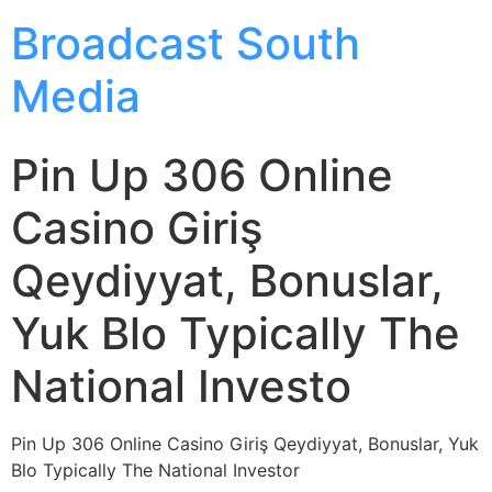
Broadcast South
Media
Pin Up 306 Online
Casino Giriş
Qeydiyyat, Bonuslar,
Yuk Blo Typically The
National Investo
Pin Up 306 Online Casino Giriş Qeydiyyat, Bonuslar, Yuk
Blo Typically The National Investor