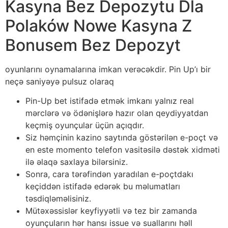
Kasyna Bez Depozytu Dla
Polaków Nowe Kasyna Z
Bonusem Bez Depozyt
oyunlarını oynamalarına imkan verəcəkdir. Pin Up’ı bir
neçə saniyəyə pulsuz olaraq
Pin-Up bet istifadə etmək imkanı yalnız real
mərclərə və ödənişlərə hazır olan qeydiyyatdan
keçmiş oyunçular üçün açıqdır.
Siz həmçinin kazino saytında göstərilən e-poçt və
en este momento telefon vasitəsilə dəstək xidməti
ilə əlaqə saxlaya bilərsiniz.
Sonra, cara tərəfindən yaradılan e-poçtdakı
keçiddən istifadə edərək bu məlumatları
təsdiqləməlisiniz.
Mütəxəssislər keyfiyyətli və tez bir zamanda
oyunçuların hər hansı issue və suallarını həll