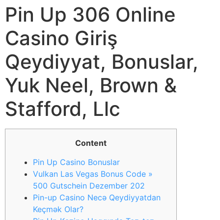
Pin Up 306 Online
Casino Giriş
Qeydiyyat, Bonuslar,
Yuk Neel, Brown &
Stafford, Llc
Content
Pin Up Casino Bonuslar
Vulkan Las Vegas Bonus Code »
500 Gutschein Dezember 202
Pin-up Casino Necə Qeydiyyatdan
Keçmək Olar?