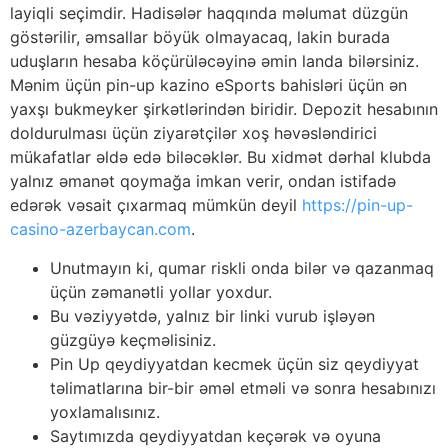
layiqli seçimdir. Hadisələr haqqında məlumat düzgün
göstərilir, əmsallar böyük olmayacaq, lakin burada
uduşların hesaba köçürüləcəyinə əmin landa bilərsiniz.
Mənim üçün pin-up kazino eSports bahisləri üçün ən
yaxşı bukmeyker şirkətlərindən biridir. Depozit hesabının
doldurulması üçün ziyarətçilər xoş həvəsləndirici
mükafatlar əldə edə biləcəklər. Bu xidmət dərhal klubda
yalnız əmanət qoymağa imkan verir, ondan istifadə
edərək vəsait çıxarmaq mümkün deyil
https://pin-up-
casino-azerbaycan.com
.
Unutmayın ki, qumar riskli onda bilər və qazanmaq
üçün zəmanətli yollar yoxdur.
Bu vəziyyətdə, yalnız bir linki vurub işləyən
güzgüyə keçməlisiniz.
Pin Up qeydiyyatdan kecmek üçün siz qeydiyyat
təlimatlarına bir-bir əməl etməli və sonra hesabınızı
yoxlamalısınız.
Saytımızda qeydiyyatdan keçərək və oyuna