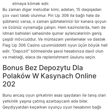
etməyə kömək edir.
Bu zaman digər metodlar kimi, adətən, 15 dəqiqədən
çox vaxt tələb olunmur. Pin Up 306 ilə bağlı hələ də
şübhəniz varsa, o zaman şübhələrinizi bir kənara qoyun
və özünüz oynamağa çalışın. Həm kazinolarda, həm də
idman bahisləri sahəsində qumar əyləncələrinin geniş
çeşidi mövcuddur. Və müntəzəm yeniləmələr və dəstək
Flag Up 306 Casino uzunmüddətli oyun üçün böyük həll
edir. “Depozit” bölməsində şəxsi hesabınıza daxil olun
və məbləği, eləcə də replenishment üsulunu seçin.
Bonus Bez Depozytu Dla
Polaków W Kasynach Online
202
Bunu ancaq oyun şirkətinin əsas qaydaları ilə tanış olan
yetkinlik yaşına çatmış azərbaycanlı edə bilər.
Qeydiyyatdan keçərkən oyunçu oyun hesabının bağlı