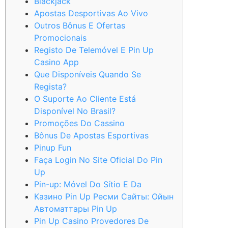
Blackjack
Apostas Desportivas Ao Vivo
Outros Bônus E Ofertas
Promocionais
Registo De Telemóvel E Pin Up
Casino App
Que Disponíveis Quando Se
Regista?
O Suporte Ao Cliente Está
Disponível No Brasil?
Promoções Do Cassino
Bônus De Apostas Esportivas
Pinup Fun
Faça Login No Site Oficial Do Pin
Up
Pin-up: Móvel Do Sítio E Da
Казино Pin Up Ресми Сайты: Ойын
Автоматтары Pin Up
Pin Up Casino Provedores De