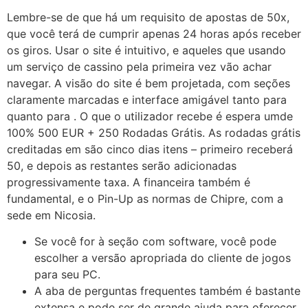
Lembre-se de que há um requisito de apostas de 50x,
que você terá de cumprir apenas 24 horas após receber
os giros. Usar o site é intuitivo, e aqueles que usando
um serviço de cassino pela primeira vez vão achar
navegar. A visão do site é bem projetada, com seções
claramente marcadas e interface amigável tanto para
quanto para . O que o utilizador recebe é espera umde
100% 500 EUR + 250 Rodadas Grátis. As rodadas grátis
creditadas em são cinco dias itens – primeiro receberá
50, e depois as restantes serão adicionadas
progressivamente taxa. A financeira também é
fundamental, e o Pin-Up as normas de Chipre, com a
sede em Nicosia.
Se você for à seção com software, você pode
escolher a versão apropriada do cliente de jogos
para seu PC.
A aba de perguntas frequentes também é bastante
extensa e pode ser de grande ajuda para oferecer