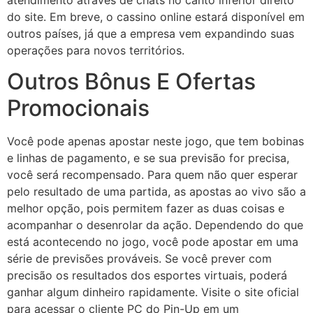
atendimento através de chats no canto inferior direito
do site. Em breve, o cassino online estará disponível em
outros países, já que a empresa vem expandindo suas
operações para novos territórios.
Outros Bônus E Ofertas
Promocionais
Você pode apenas apostar neste jogo, que tem bobinas
e linhas de pagamento, e se sua previsão for precisa,
você será recompensado. Para quem não quer esperar
pelo resultado de uma partida, as apostas ao vivo são a
melhor opção, pois permitem fazer as duas coisas e
acompanhar o desenrolar da ação. Dependendo do que
está acontecendo no jogo, você pode apostar em uma
série de previsões prováveis. Se você prever com
precisão os resultados dos esportes virtuais, poderá
ganhar algum dinheiro rapidamente. Visite o site oficial
para acessar o cliente PC do Pin-Up em um