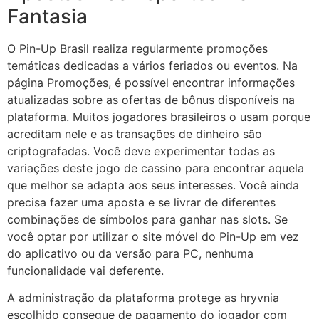
Fantasia
O Pin-Up Brasil realiza regularmente promoções
temáticas dedicadas a vários feriados ou eventos. Na
página Promoções, é possível encontrar informações
atualizadas sobre as ofertas de bônus disponíveis na
plataforma. Muitos jogadores brasileiros o usam porque
acreditam nele e as transações de dinheiro são
criptografadas. Você deve experimentar todas as
variações deste jogo de cassino para encontrar aquela
que melhor se adapta aos seus interesses. Você ainda
precisa fazer uma aposta e se livrar de diferentes
combinações de símbolos para ganhar nas slots. Se
você optar por utilizar o site móvel do Pin-Up em vez
do aplicativo ou da versão para PC, nenhuma
funcionalidade vai deferente.
A administração da plataforma protege as hryvnia
escolhido consegue de pagamento do jogador com