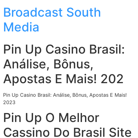
Broadcast South
Media
Pin Up Casino Brasil:
Análise, Bônus,
Apostas E Mais! 202
Pin Up Casino Brasil: Análise, Bônus, Apostas E Mais!
2023
Pin Up O Melhor
Cassino Do Brasil Site