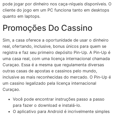
pode jogar por dinheiro nos caça-níqueis disponíveis. O
cliente do jogo em um PC funciona tanto em desktops
quanto em laptops.
Promoções Do Cassino
Sim, a casa oferece a oportunidade de usar o dinheiro
real, ofertando, inclusive, bonus únicos para quem se
registra e faz seu primeiro depósito Pin-Up. A Pin-Up é
uma casa real, com uma licença internacional chamada
Curaçao. Essa é a mesma que regulamenta diversas
outras casas de apostas e cassinos pelo mundo,
inclusive as mais reconhecidas do mercado. O Pin-Up é
um cassino legalizado pela licença internacional
Curaçao.
Você pode encontrar instruções passo a passo
para fazer o download e instalá-lo.
O aplicativo para Android é incrivelmente simples