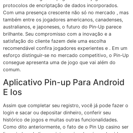
protocolos de encriptação de dados incorporados.
Com uma presença crescente não só no mercado , mas
também entre os jogadores americanos, canadenses,
australianos, e japoneses, o futuro do Pin-Up parece
brilhante. Seu compromisso com a inovação e a
satisfação do cliente fazem dele uma escolha
recomendável confira jogadores experientes e . Em um
esforço distinguir-se no mercado competitivo, o Pin-Up
consegue apresenta uma de jogo que vai além do
comum.
Aplicativo Pin-up Para Android
E Ios
Assim que completar seu registro, você já pode fazer o
login e sacar ou depositar dinheiro, conferir seu
histórico de jogos e muitas outras funcionalidades.
Como dito anteriormente, o fato de o Pin Up casino ser