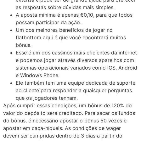
as respostas sobre dúvidas mais simples.
A aposta mínima é apenas €0,10, para que todos
possam participar da ação.
Um dos melhores benefícios de jogar no
flatbottom aqui é que você encontrará muitos
bônus.
Esse é um dos cassinos mais eficientes da internet
e podemos jogar através diversos aparelhos com
sistemas operacionais variados como iOS, Android
e Windows Phone.
Ele também tem uma equipe dedicada de suporte
ao cliente para responder a quaisquer perguntas
que os jogadores tenham.
Após cumprir essas condições, um bônus de 120% do
valor do depósito será creditado. Para sacar os fundos
do bônus, é necessário apostar o bônus 50 vezes e
apostar em caça-níqueis. As condições de wager
devem ser cumpridas dentro de 3 dias a partir do