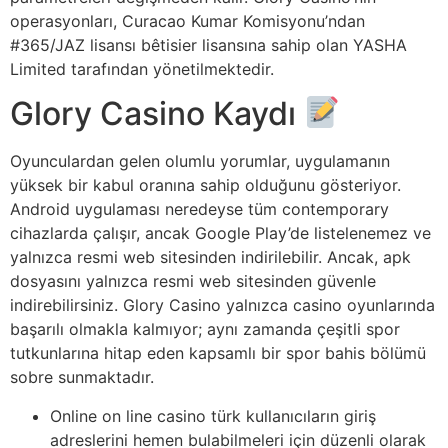
operasyonları, Curacao Kumar Komisyonu’ndan
#365/JAZ lisansı bêtisier lisansına sahip olan YASHA
Limited tarafından yönetilmektedir.
Glory Casino Kaydı
Oyunculardan gelen olumlu yorumlar, uygulamanın
yüksek bir kabul oranına sahip olduğunu gösteriyor.
Android uygulaması neredeyse tüm contemporary
cihazlarda çalışır, ancak Google Play’de listelenemez ve
yalnızca resmi web sitesinden indirilebilir. Ancak, apk
dosyasını yalnızca resmi web sitesinden güvenle
indirebilirsiniz. Glory Casino yalnızca casino oyunlarında
başarılı olmakla kalmıyor; aynı zamanda çeşitli spor
tutkunlarına hitap eden kapsamlı bir spor bahis bölümü
sobre sunmaktadır.
Online on line casino türk kullanıcıların giriş
adreslerini hemen bulabilmeleri için düzenli olarak