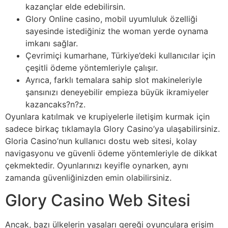
kazançlar elde edebilirsin.
Glory Online casino, mobil uyumluluk özelliği
sayesinde istediğiniz the woman yerde oynama
imkanı sağlar.
Çevrimiçi kumarhane, Türkiye’deki kullanıcılar için
çeşitli ödeme yöntemleriyle çalışır.
Ayrıca, farklı temalara sahip slot makineleriyle
şansınızı deneyebilir empieza büyük ikramiyeler
kazancaks?n?z.
Oyunlara katılmak ve krupiyelerle iletişim kurmak için
sadece birkaç tıklamayla Glory Casino’ya ulaşabilirsiniz.
Gloria Casino’nun kullanıcı dostu web sitesi, kolay
navigasyonu ve güvenli ödeme yöntemleriyle de dikkat
çekmektedir. Oyunlarınızı keyifle oynarken, aynı
zamanda güvenliğinizden emin olabilirsiniz.
Glory Casino Web Sitesi
Ancak, bazı ülkelerin yasaları gereği oyunculara erişim