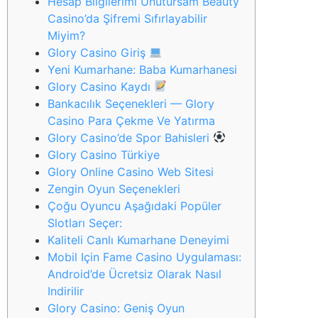
Hesap Bilgilerimi Unutursam Beauty
Casino’da Şifremi Sıfırlayabilir
Miyim?
Glory Casino Giriş
Yeni Kumarhane: Baba Kumarhanesi
Glory Casino Kaydı
Bankacılık Seçenekleri — Glory
Casino Para Çekme Ve Yatırma
Glory Casino’de Spor Bahisleri
Glory Casino Türkiye
Glory Online Casino Web Sitesi
Zengin Oyun Seçenekleri
Çoğu Oyuncu Aşağıdaki Popüler
Slotları Seçer:
Kaliteli Canlı Kumarhane Deneyimi
Mobil Için Fame Casino Uygulaması:
Android’de Ücretsiz Olarak Nasıl
Indirilir
Glory Casino: Geniş Oyun