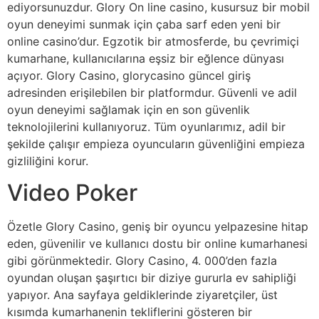
ediyorsunuzdur. Glory On line casino, kusursuz bir mobil
oyun deneyimi sunmak için çaba sarf eden yeni bir
online casino’dur. Egzotik bir atmosferde, bu çevrimiçi
kumarhane, kullanıcılarına eşsiz bir eğlence dünyası
açıyor. Glory Casino, glorycasino güncel giriş
adresinden erişilebilen bir platformdur. Güvenli ve adil
oyun deneyimi sağlamak için en son güvenlik
teknolojilerini kullanıyoruz. Tüm oyunlarımız, adil bir
şekilde çalışır empieza oyuncuların güvenliğini empieza
gizliliğini korur.
Video Poker
Özetle Glory Casino, geniş bir oyuncu yelpazesine hitap
eden, güvenilir ve kullanıcı dostu bir online kumarhanesi
gibi görünmektedir. Glory Casino, 4. 000’den fazla
oyundan oluşan şaşırtıcı bir diziye gururla ev sahipliği
yapıyor. Ana sayfaya geldiklerinde ziyaretçiler, üst
kısımda kumarhanenin tekliflerini gösteren bir