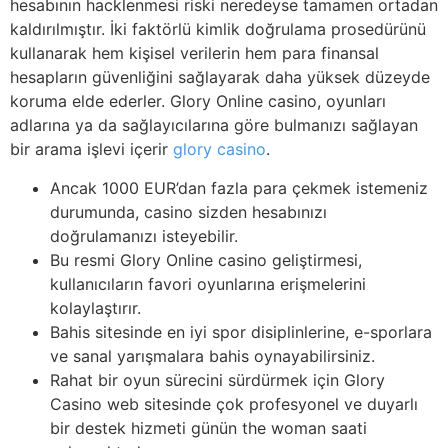
hesabının hacklenmesi riski neredeyse tamamen ortadan
kaldırılmıştır. İki faktörlü kimlik doğrulama prosedürünü
kullanarak hem kişisel verilerin hem para finansal
hesapların güvenliğini sağlayarak daha yüksek düzeyde
koruma elde ederler. Glory Online casino, oyunları
adlarına ya da sağlayıcılarına göre bulmanızı sağlayan
bir arama işlevi içerir
glory casino
.
Ancak 1000 EUR’dan fazla para çekmek istemeniz
durumunda, casino sizden hesabınızı
doğrulamanızı isteyebilir.
Bu resmi Glory Online casino geliştirmesi,
kullanıcıların favori oyunlarına erişmelerini
kolaylaştırır.
Bahis sitesinde en iyi spor disiplinlerine, e-sporlara
ve sanal yarışmalara bahis oynayabilirsiniz.
Rahat bir oyun sürecini sürdürmek için Glory
Casino web sitesinde çok profesyonel ve duyarlı
bir destek hizmeti günün the woman saati