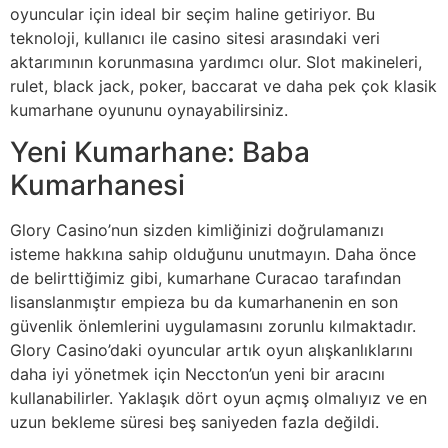
oyuncular için ideal bir seçim haline getiriyor. Bu
teknoloji, kullanıcı ile casino sitesi arasındaki veri
aktarımının korunmasına yardımcı olur. Slot makineleri,
rulet, black jack, poker, baccarat ve daha pek çok klasik
kumarhane oyununu oynayabilirsiniz.
Yeni Kumarhane: Baba
Kumarhanesi
Glory Casino’nun sizden kimliğinizi doğrulamanızı
isteme hakkına sahip olduğunu unutmayın. Daha önce
de belirttiğimiz gibi, kumarhane Curacao tarafından
lisanslanmıştır empieza bu da kumarhanenin en son
güvenlik önlemlerini uygulamasını zorunlu kılmaktadır.
Glory Casino’daki oyuncular artık oyun alışkanlıklarını
daha iyi yönetmek için Neccton’un yeni bir aracını
kullanabilirler. Yaklaşık dört oyun açmış olmalıyız ve en
uzun bekleme süresi beş saniyeden fazla değildi.