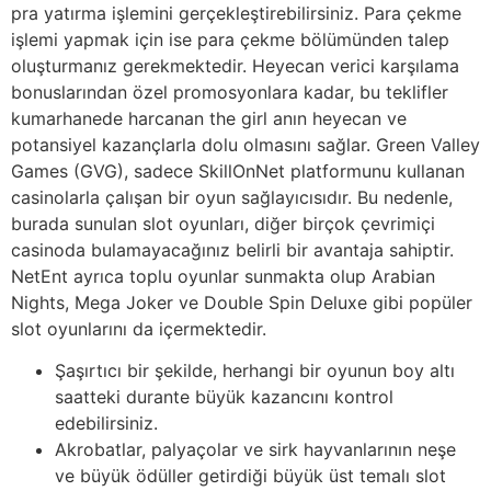
pra yatırma işlemini gerçekleştirebilirsiniz. Para çekme
işlemi yapmak için ise para çekme bölümünden talep
oluşturmanız gerekmektedir. Heyecan verici karşılama
bonuslarından özel promosyonlara kadar, bu teklifler
kumarhanede harcanan the girl anın heyecan ve
potansiyel kazançlarla dolu olmasını sağlar. Green Valley
Games (GVG), sadece SkillOnNet platformunu kullanan
casinolarla çalışan bir oyun sağlayıcısıdır. Bu nedenle,
burada sunulan slot oyunları, diğer birçok çevrimiçi
casinoda bulamayacağınız belirli bir avantaja sahiptir.
NetEnt ayrıca toplu oyunlar sunmakta olup Arabian
Nights, Mega Joker ve Double Spin Deluxe gibi popüler
slot oyunlarını da içermektedir.
Şaşırtıcı bir şekilde, herhangi bir oyunun boy altı
saatteki durante büyük kazancını kontrol
edebilirsiniz.
Akrobatlar, palyaçolar ve sirk hayvanlarının neşe
ve büyük ödüller getirdiği büyük üst temalı slot