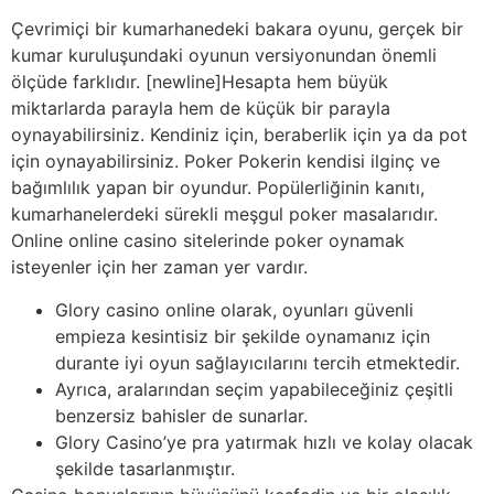
Çevrimiçi bir kumarhanedeki bakara oyunu, gerçek bir
kumar kuruluşundaki oyunun versiyonundan önemli
ölçüde farklıdır. [newline]Hesapta hem büyük
miktarlarda parayla hem de küçük bir parayla
oynayabilirsiniz. Kendiniz için, beraberlik için ya da pot
için oynayabilirsiniz. Poker Pokerin kendisi ilginç ve
bağımlılık yapan bir oyundur. Popülerliğinin kanıtı,
kumarhanelerdeki sürekli meşgul poker masalarıdır.
Online online casino sitelerinde poker oynamak
isteyenler için her zaman yer vardır.
Glory casino online olarak, oyunları güvenli
empieza kesintisiz bir şekilde oynamanız için
durante iyi oyun sağlayıcılarını tercih etmektedir.
Ayrıca, aralarından seçim yapabileceğiniz çeşitli
benzersiz bahisler de sunarlar.
Glory Casino’ye pra yatırmak hızlı ve kolay olacak
şekilde tasarlanmıştır.