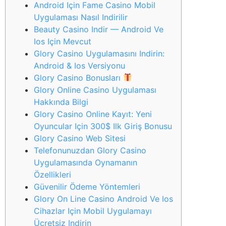
Android Için Fame Casino Mobil
Uygulaması Nasıl Indirilir
Beauty Casino Indir — Android Ve
Ios Için Mevcut
Glory Casino Uygulamasını Indirin:
Android & Ios Versiyonu
Glory Casino Bonusları
Glory Online Casino Uygulaması
Hakkında Bilgi
Glory Casino Online Kayıt: Yeni
Oyuncular Için 300$ Ilk Giriş Bonusu
Glory Casino Web Sitesi
Telefonunuzdan Glory Casino
Uygulamasında Oynamanın
Özellikleri
Güvenilir Ödeme Yöntemleri
Glory On Line Casino Android Ve Ios
Cihazlar Için Mobil Uygulamayı
Ücretsiz Indirin