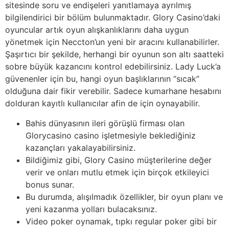
sitesinde soru ve endişeleri yanıtlamaya ayrılmış
bilgilendirici bir bölüm bulunmaktadır. Glory Casino’daki
oyuncular artık oyun alışkanlıklarını daha uygun
yönetmek için Neccton’un yeni bir aracını kullanabilirler.
Şaşırtıcı bir şekilde, herhangi bir oyunun son altı saatteki
sobre büyük kazancını kontrol edebilirsiniz. Lady Luck’a
güvenenler için bu, hangi oyun başlıklarının “sıcak”
olduğuna dair fikir verebilir. Sadece kumarhane hesabını
dolduran kayıtlı kullanıcılar afin de için oynayabilir.
Bahis dünyasının ileri görüşlü firması olan
Glorycasino casino işletmesiyle beklediğiniz
kazançları yakalayabilirsiniz.
Bildiğimiz gibi, Glory Casino müşterilerine değer
verir ve onları mutlu etmek için birçok etkileyici
bonus sunar.
Bu durumda, alışılmadık özellikler, bir oyun planı ve
yeni kazanma yolları bulacaksınız.
Video poker oynamak, tıpkı regular poker gibi bir