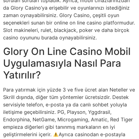
sorulan soruları topladık. Ayrıca, mobil cihazlarınızdan
da Glory Casino’ya erişebilir ve oyunlarınızı istediğiniz
zaman oynayabilirsiniz. Glory Casino, çeşitli oyun
seçenekleri sunan bir online on line casino platformudur.
Slot makineleri, rulet, blackjack, poker ve daha birçok
casino oyununu burada oynayabilirsiniz.
Glory On Line Casino Mobil
Uygulamasıyla Nasıl Para
Yatırılır?
Para yatırmak için yüzde 3 ve five ücret alan Neteller ve
Skrill dışında, diğer tüm yöntemler ücretsizdir. Destek
servisiyle telefon, e-posta ya da canlı sohbet yoluyla
iletişime geçebilirsiniz. PG, Playson, Yggdrasil,
Endorphina, NetGame, Microgaming, Amatic, Red Tiger
empieza diğerleri gibi tanınmış markaların en iyi
geliştirmelerini içerir.
Ayrıca casinodan e-postayla