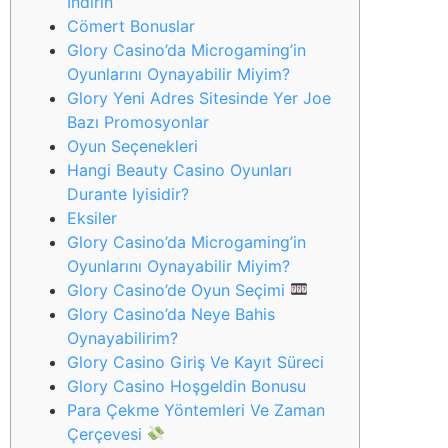
İndirin
Cömert Bonuslar
Glory Casino’da Microgaming’in
Oyunlarını Oynayabilir Miyim?
Glory Yeni Adres Sitesinde Yer Joe
Bazı Promosyonlar
Oyun Seçenekleri
Hangi Beauty Casino Oyunları
Durante Iyisidir?
Eksiler
Glory Casino’da Microgaming’in
Oyunlarını Oynayabilir Miyim?
Glory Casino’de Oyun Seçimi
Glory Casino’da Neye Bahis
Oynayabilirim?
Glory Casino Giriş Ve Kayıt Süreci
Glory Casino Hoşgeldin Bonusu
Para Çekme Yöntemleri Ve Zaman
Çerçevesi