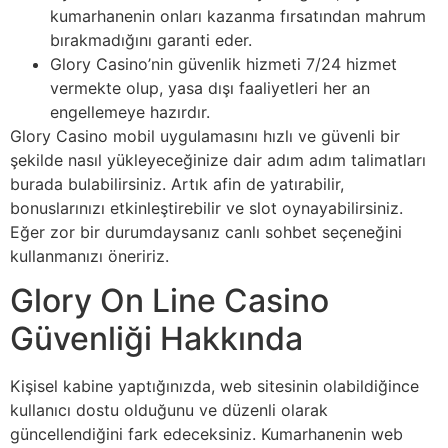
kumarhanenin onları kazanma fırsatından mahrum
bırakmadığını garanti eder.
Glory Casino’nin güvenlik hizmeti 7/24 hizmet
vermekte olup, yasa dışı faaliyetleri her an
engellemeye hazırdır.
Glory Casino mobil uygulamasını hızlı ve güvenli bir
şekilde nasıl yükleyeceğinize dair adım adım talimatları
burada bulabilirsiniz. Artık afin de yatırabilir,
bonuslarınızı etkinleştirebilir ve slot oynayabilirsiniz.
Eğer zor bir durumdaysanız canlı sohbet seçeneğini
kullanmanızı öneririz.
Glory On Line Casino
Güvenliği Hakkında
Kişisel kabine yaptığınızda, web sitesinin olabildiğince
kullanıcı dostu olduğunu ve düzenli olarak
güncellendiğini fark edeceksiniz. Kumarhanenin web