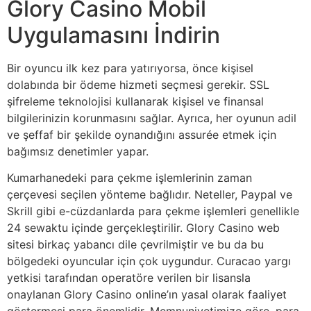
Glory Casino Mobil
Uygulamasını İndirin
Bir oyuncu ilk kez para yatırıyorsa, önce kişisel
dolabında bir ödeme hizmeti seçmesi gerekir. SSL
şifreleme teknolojisi kullanarak kişisel ve finansal
bilgilerinizin korunmasını sağlar. Ayrıca, her oyunun adil
ve şeffaf bir şekilde oynandığını assurée etmek için
bağımsız denetimler yapar.
Kumarhanedeki para çekme işlemlerinin zaman
çerçevesi seçilen yönteme bağlıdır. Neteller, Paypal ve
Skrill gibi e-cüzdanlarda para çekme işlemleri genellikle
24 sewaktu içinde gerçekleştirilir. Glory Casino web
sitesi birkaç yabancı dile çevrilmiştir ve bu da bu
bölgedeki oyuncular için çok uygundur. Curacao yargı
yetkisi tarafından operatöre verilen bir lisansla
onaylanan Glory Casino online’ın yasal olarak faaliyet