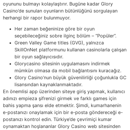
oyununu bulmayı kolaylaştırır. Bugüne kadar Glory
Casino’de sunulan oyunların bütünlüğünü sorgulayan
herhangi bir rapor bulunmuyor.
Her zaman beğeninize göre bir oyun
seçebileceğiniz sobre ilginç bölüm – “Popüler”.
Green Valley Game titles (GVG), yalnızca
SkillOnNet platformunu kullanan casinolarla çalışan
bir oyun sağlayıcısıdır.
Glorycasino sitesinin uygulamasını indirmek
mümkün olmasa da mobil bağlantısını kuracağız.
Glory Casino’nun büyük güvenilirliği çoğunlukla GC
lisansından kaynaklanmaktadır.
En önemlisi app üzerinden siteye giriş yapmak, kullanıcı
adınızı empieza şifrenizi girmek ve farklı games için
bahis yapma şansı elde etmektir. Şimdi, kumarhanenin
e-postanızı onaylamak için bir e-posta göndereceği e-
postanızı kontrol edin. Türkiye’de çevrimiçi kumar
oynamaktan hoşlananlar Glory Casino web sitesinden