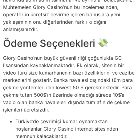
Muhtemelen Glory Casino’nun bu incelemesinden,
operatörün ücretsiz çevirme içeren bonuslara yeni
yaklaşımının onu diğerlerinden farklı kıldığını
anlamışsınızdır.
Ödeme Seçenekleri
Glory Casino’nun büyük güvenilirliği çoğunlukla GC
lisansından kaynaklanmaktadır. Ek olarak, sitenin bir
video turu size kumarhanenin bazı özelliklerini ve cazibe
merkezlerini gösterir. Banka havalesi dışındaki tüm para
çekme yöntemleri için lowest 50 $ gerekmektedir. Para
çekme tutarı 500$’ın üzerinde olmadığı sürece 10$’a
vacio olan banka havaleleri dışında tüm afin de çekme
işlemleri ücretsizdir.
Türkiye’de çevrimiçi kumar oynamaktan
hoşlananlar Glory Casino internet sitesinden
memnun kalacaklardır.