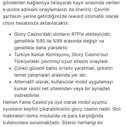
gönderilen bağlantıya tıklayarak kayıt sırasında verilen
e-posta adresini onaylamanızı da öneririz. Çevrim
şartlarını yerine getirdiğinizde reward otomatik olarak
choix hesabınıza aktarılacaktır.
Glory Casino’daki slotların RTP’si etkileyicidir,
genellikle %95 ile %99 arasında değişir ve
genellikle daha yüksektir.
Turkiye Kumar Komisyonu, Glory Casino’nun
Türkiye’deki çevrimiçi oyun sitesini onayladı.
Çünkü güvenli bahis ortamı yaratmak, şirketin
temel çalışmaları arasında yer alır.
Alternatif olarak, kullanıcılar mobil uygulamayı
kumar resmi net sitesinden veya bir aynadan
indirebilirler.
Hemen Fame Casino’ya üye olarak mobil uyumlu
oyunların keyfini çıkarabilirsiniz glory casino nedir. Slot
makineleri demo modunda ve para karşılığında
kullanıcılara sunulmaktadır. Sitenin herhangi bir