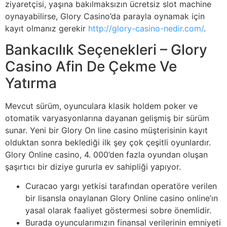
ziyaretçisi, yaşına bakılmaksızın ücretsiz slot machine
oynayabilirse, Glory Casino’da parayla oynamak için
kayıt olmanız gerekir
http://glory-casino-nedir.com/
.
Bankacılık Seçenekleri – Glory
Casino Afin De Çekme Ve
Yatırma
Mevcut sürüm, oyunculara klasik holdem poker ve
otomatik varyasyonlarına dayanan gelişmiş bir sürüm
sunar. Yeni bir Glory On line casino müşterisinin kayıt
olduktan sonra beklediği ilk şey çok çeşitli oyunlardır.
Glory Online casino, 4. 000’den fazla oyundan oluşan
şaşırtıcı bir diziye gururla ev sahipliği yapıyor.
Curacao yargı yetkisi tarafından operatöre verilen
bir lisansla onaylanan Glory Online casino online’ın
yasal olarak faaliyet göstermesi sobre önemlidir.
Burada oyuncularımızın finansal verilerinin emniyeti