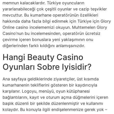
memnun kalacaklardır. Türkiye oyuncuların
yararlanabileceği çok çeşitli oyunlar ve cazip teşvikler
mevcuttur. Bu kumarhane operatörünün özellikleri
hakkında daha fazla bilgi edinmek için Türkiye için Glory
Online casino incelememizi okuyun. Muhtemelen Glory
Casino’nun bu incelemesinden, operatörün ücretsiz
çevirme içeren bonuslara yeni yaklaşımının onu
diğerlerinden farklı kıldığını anlamışsınızdır.
Hangi Beauty Casino
Oyunları Sobre Iyisidir?
Ana sayfaya geldiklerinde ziyaretçiler, üst kısımda
kumarhanenin tekliflerini gösteren bir kaydırıcıyla
karşılanır. Logoyu, menüyü, oyun kütüphanesi
bağlantılarını, kayıt ve oturum açma düğmelerini içeren
başlık düzenli bir şekilde düzenlenmiştir ve kullanımı
kolaydır. Bu konuyla ilgili endişelenmenize gerek yok –