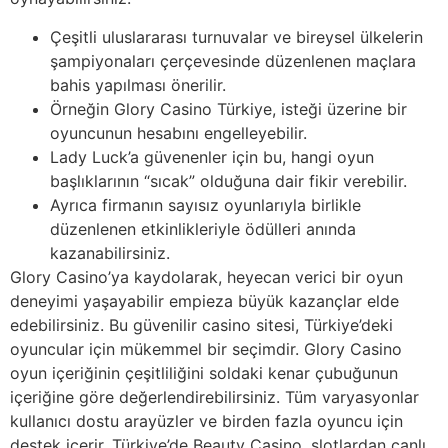
Çeşitli uluslararası turnuvalar ve bireysel ülkelerin
şampiyonaları çerçevesinde düzenlenen maçlara
bahis yapılması önerilir.
Örneğin Glory Casino Türkiye, isteği üzerine bir
oyuncunun hesabını engelleyebilir.
Lady Luck’a güvenenler için bu, hangi oyun
başlıklarının “sıcak” olduğuna dair fikir verebilir.
Ayrıca firmanın sayısız oyunlarıyla birlikle
düzenlenen etkinlikleriyle ödülleri anında
kazanabilirsiniz.
Glory Casino’ya kaydolarak, heyecan verici bir oyun
deneyimi yaşayabilir empieza büyük kazançlar elde
edebilirsiniz. Bu güvenilir casino sitesi, Türkiye’deki
oyuncular için mükemmel bir seçimdir. Glory Casino
oyun içeriğinin çeşitliliğini soldaki kenar çubuğunun
içeriğine göre değerlendirebilirsiniz. Tüm varyasyonlar
kullanıcı dostu arayüzler ve birden fazla oyuncu için
destek içerir. Türkiye’de Beauty Casino, slotlardan canlı