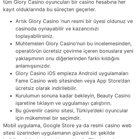
tüm Glory Casino oyuncuları bir casino hesabına her
kayıt olduklarında bu süreçten geçerler.
Artık Glory Casino ‘nun resmi bir üyesi oldunuz ve
casinoda oynayabilir ve kazancınızı
toplayabilirsiniz.
Muhtemelen Glory Casino’nun bu incelemesinden,
operatörün ücretsiz çevirme içeren bonuslara yeni
yaklaşımının onu diğerlerinden farklı kıldığını
anlamışsınızdır.
Glory Casino iOS empieza Android uygulamaları
Fame Casino web sitesinden veya App Store’dan
ücretsiz olarak indirilebilir.
Kurulumun sonuna kadar bekleyin, Beauty Casino
işaretine tıklayın ve uygulamayı çalıştırın.
Bu güvenilir casino sitesi, Türkiye’deki oyuncular
için mükemmel bir seçimdir.
Mobil uygulama, Google Store ya da resmi casino web
sitesi üzerinden uygulamanın güvenli bir şekilde