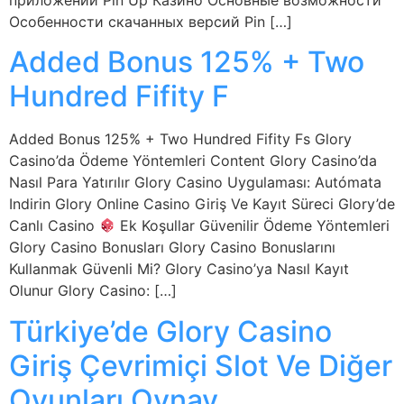
приложении Pin Up Казино Основные возможности
Особенности скачанных версий Pin […]
Added Bonus 125% + Two
Hundred Fifity F
Added Bonus 125% + Two Hundred Fifity Fs Glory
Casino’da Ödeme Yöntemleri Content Glory Casino’da
Nasıl Para Yatırılır Glory Casino Uygulaması: Autómata
Indirin Glory Online Casino Giriş Ve Kayıt Süreci Glory’de
Canlı Casino
Ek Koşullar Güvenilir Ödeme Yöntemleri
Glory Casino Bonusları Glory Casino Bonuslarını
Kullanmak Güvenli Mi? Glory Casino’ya Nasıl Kayıt
Olunur Glory Casino: […]
Türkiye’de Glory Casino
Giriş Çevrimiçi Slot Ve Diğer
Oyunları Oynay