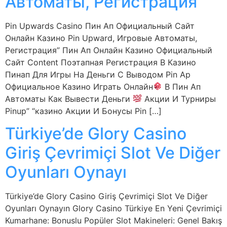
Автоматы, Регистрация
Pin Upwards Casino Пин Ап Официальный Сайт
Онлайн Казино Pin Upward, Игровые Автоматы,
Регистрация” Пин Ап Онлайн Казино Официальный
Сайт Content Поэтапная Регистрация В Казино
Пинап Для Игры На Деньги С Выводом Pin Ap
Официальное Казино Играть Онлайн
В Пин Ап
Автоматы Как Вывести Деньги
Акции И Турниры
Pinup” “казино Акции И Бонусы Pin […]
Türkiye’de Glory Casino
Giriş Çevrimiçi Slot Ve Diğer
Oyunları Oynayı
Türkiye’de Glory Casino Giriş Çevrimiçi Slot Ve Diğer
Oyunları Oynayın Glory Casino Türkiye En Yeni Çevrimiçi
Kumarhane: Bonuslu Popüler Slot Makineleri: Genel Bakış