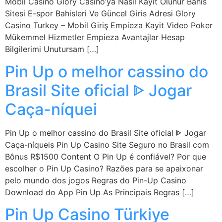
Mobil Casino Glory Casino’ya Nasıl Kayıt Olunur Bahis
Sitesi E-spor Bahisleri Ve Güncel Giris Adresi Glory
Casino Turkey – Mobil Giriş Empieza Kayit Video Poker
Mükemmel Hizmetler Empieza Avantajlar Hesap
Bilgilerimi Unutursam […]
Pin Up o melhor cassino do
Brasil Site oficial ᐈ Jogar
Caça-níquei
Pin Up o melhor cassino do Brasil Site oficial ᐈ Jogar
Caça-níqueis Pin Up Casino Site Seguro no Brasil com
Bônus R$1500 Content O Pin Up é confiável? Por que
escolher o Pin Up Casino? Razões para se apaixonar
pelo mundo dos jogos Regras do Pin-Up Casino
Download do App Pin Up As Principais Regras […]
Pin Up Casino Türkiye