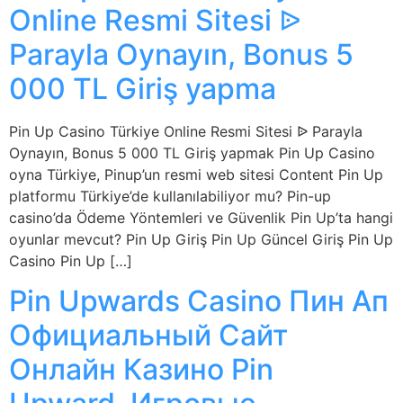
Online Resmi Sitesi ᐉ
Parayla Oynayın, Bonus 5
000 TL Giriş yapma
Pin Up Casino Türkiye Online Resmi Sitesi ᐉ Parayla
Oynayın, Bonus 5 000 TL Giriş yapmak Pin Up Casino
oyna Türkiye, Pinup’un resmi web sitesi Content Pin Up
platformu Türkiye’de kullanılabiliyor mu? Pin-up
casino’da Ödeme Yöntemleri ve Güvenlik Pin Up’ta hangi
oyunlar mevcut? Pin Up Giriş Pin Up Güncel Giriş Pin Up
Casino Pin Up […]
Pin Upwards Casino Пин Ап
Официальный Сайт
Онлайн Казино Pin