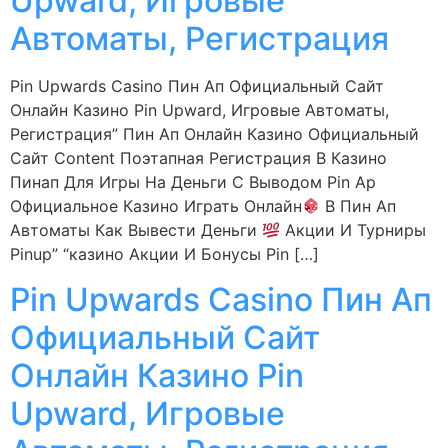
Upward, Игровые
Автоматы, Регистрация
Pin Upwards Casino Пин Ап Официальный Сайт
Онлайн Казино Pin Upward, Игровые Автоматы,
Регистрация” Пин Ап Онлайн Казино Официальный
Сайт Content Поэтапная Регистрация В Казино
Пинап Для Игры На Деньги С Выводом Pin Ap
Официальное Казино Играть Онлайн
В Пин Ап
Автоматы Как Вывести Деньги
Акции И Турниры
Pinup” “казино Акции И Бонусы Pin […]
Pin Upwards Casino Пин Ап
Официальный Сайт
Онлайн Казино Pin
Upward, Игровые